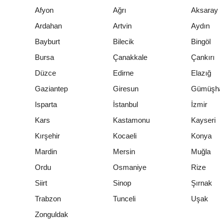
Afyon
Ağrı
Aksaray
Ardahan
Artvin
Aydın
Bayburt
Bilecik
Bingöl
Bursa
Çanakkale
Çankırı
Düzce
Edirne
Elazığ
Gaziantep
Giresun
Gümüşh
Isparta
İstanbul
İzmir
Kars
Kastamonu
Kayseri
Kırşehir
Kocaeli
Konya
Mardin
Mersin
Muğla
Ordu
Osmaniye
Rize
Siirt
Sinop
Şırnak
Trabzon
Tunceli
Uşak
Zonguldak