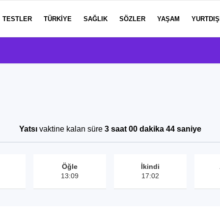
TESTLER
TÜRKIYE
SAĞLIK
SÖZLER
YAŞAM
YURTDIŞ
Yatsı
vaktine kalan süre
3 saat 00 dakika 43 saniye
Öğle
İkindi
13:09
17:02