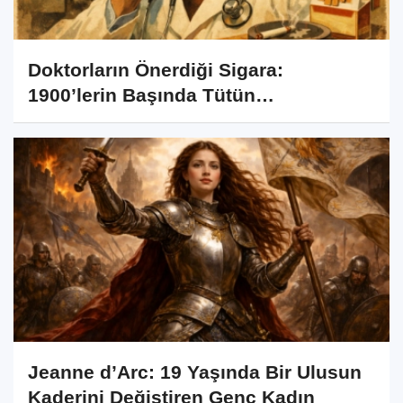
Doktorların Önerdiği Sigara:
1900’lerin Başında Tütün
Reklamlarının Şaşırtıcı Tarihi
Jeanne d’Arc: 19 Yaşında Bir Ulusun
Kaderini Değiştiren Genç Kadın