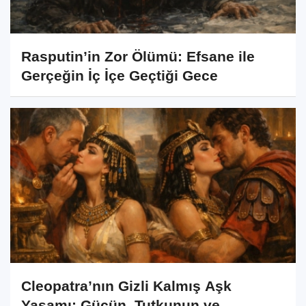
Rasputin’in Zor Ölümü: Efsane ile
Gerçeğin İç İçe Geçtiği Gece
Cleopatra’nın Gizli Kalmış Aşk
Yaşamı: Gücün, Tutkunun ve