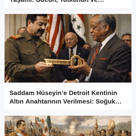
Stratejinin Kesiştiği Nokta
Saddam Hüseyin’e Detroit Kentinin
Altın Anahtarının Verilmesi: Soğuk
Savaş Döneminden İlginç Bir Anı