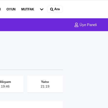
Ara
I
OYUN
MUTFAK
Üye Paneli
Akşam
Yatsı
19:46
21:19