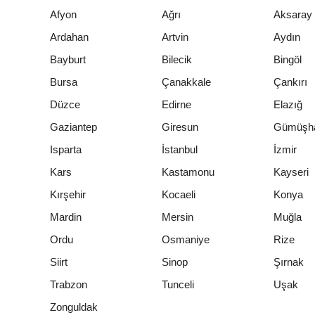
Afyon
Ağrı
Aksaray
Ardahan
Artvin
Aydın
Bayburt
Bilecik
Bingöl
Bursa
Çanakkale
Çankırı
Düzce
Edirne
Elazığ
Gaziantep
Giresun
Gümüşh
Isparta
İstanbul
İzmir
Kars
Kastamonu
Kayseri
Kırşehir
Kocaeli
Konya
Mardin
Mersin
Muğla
Ordu
Osmaniye
Rize
Siirt
Sinop
Şırnak
Trabzon
Tunceli
Uşak
Zonguldak