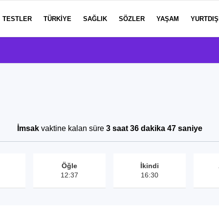
TESTLER
TÜRKIYE
SAĞLIK
SÖZLER
YAŞAM
YURTDIŞ
İmsak
vaktine kalan süre
3 saat 36 dakika 47 saniye
Öğle
İkindi
12:37
16:30