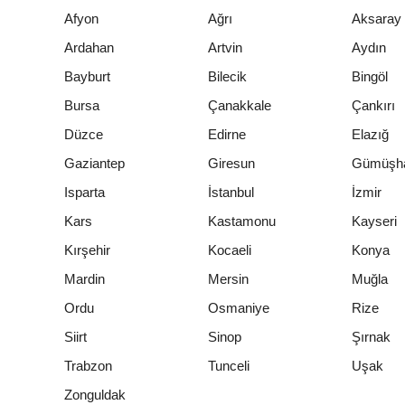
Afyon
Ağrı
Aksaray
Ardahan
Artvin
Aydın
Bayburt
Bilecik
Bingöl
Bursa
Çanakkale
Çankırı
Düzce
Edirne
Elazığ
Gaziantep
Giresun
Gümüşh
Isparta
İstanbul
İzmir
Kars
Kastamonu
Kayseri
Kırşehir
Kocaeli
Konya
Mardin
Mersin
Muğla
Ordu
Osmaniye
Rize
Siirt
Sinop
Şırnak
Trabzon
Tunceli
Uşak
Zonguldak