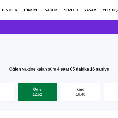
TESTLER
TÜRKIYE
SAĞLIK
SÖZLER
YAŞAM
YURTDIŞ
Öğlen
vaktine kalan süre
4 saat 05 dakika 16 saniye
Öğle
İkindi
12:52
16:40