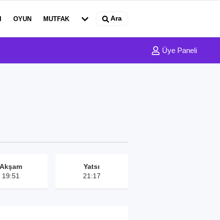
Ara
I
OYUN
MUTFAK
Üye Paneli
Akşam
Yatsı
19:51
21:17