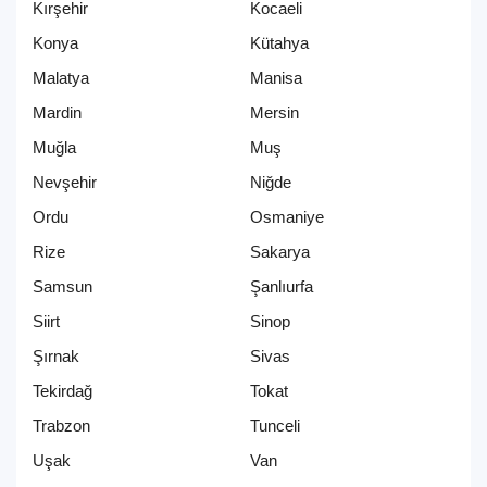
Kırşehir
Kocaeli
Konya
Kütahya
Malatya
Manisa
Mardin
Mersin
Muğla
Muş
Nevşehir
Niğde
Ordu
Osmaniye
Rize
Sakarya
Samsun
Şanlıurfa
Siirt
Sinop
Şırnak
Sivas
Tekirdağ
Tokat
Trabzon
Tunceli
Uşak
Van