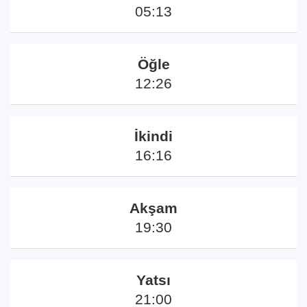
05:13
Öğle
12:26
İkindi
16:16
Akşam
19:30
Yatsı
21:00