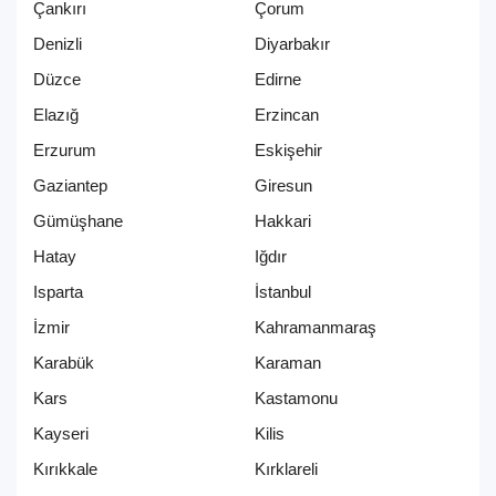
Çankırı
Çorum
Denizli
Diyarbakır
Düzce
Edirne
Elazığ
Erzincan
Erzurum
Eskişehir
Gaziantep
Giresun
Gümüşhane
Hakkari
Hatay
Iğdır
Isparta
İstanbul
İzmir
Kahramanmaraş
Karabük
Karaman
Kars
Kastamonu
Kayseri
Kilis
Kırıkkale
Kırklareli