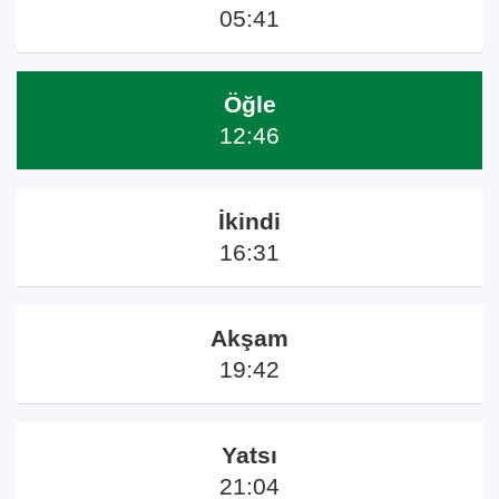
05:41
Öğle
12:46
İkindi
16:31
Akşam
19:42
Yatsı
21:04