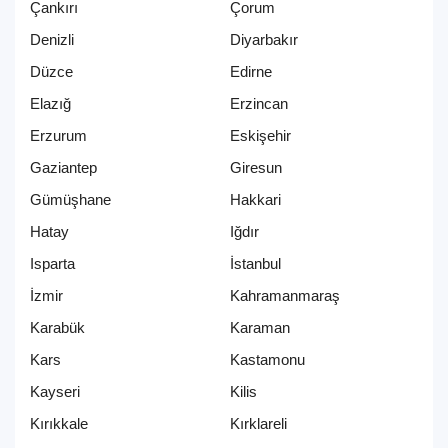
Çankırı
Çorum
Denizli
Diyarbakır
Düzce
Edirne
Elazığ
Erzincan
Erzurum
Eskişehir
Gaziantep
Giresun
Gümüşhane
Hakkari
Hatay
Iğdır
Isparta
İstanbul
İzmir
Kahramanmaraş
Karabük
Karaman
Kars
Kastamonu
Kayseri
Kilis
Kırıkkale
Kırklareli