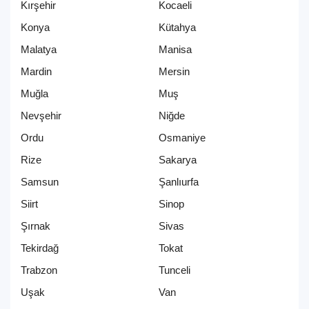
Kırşehir
Kocaeli
Konya
Kütahya
Malatya
Manisa
Mardin
Mersin
Muğla
Muş
Nevşehir
Niğde
Ordu
Osmaniye
Rize
Sakarya
Samsun
Şanlıurfa
Siirt
Sinop
Şırnak
Sivas
Tekirdağ
Tokat
Trabzon
Tunceli
Uşak
Van