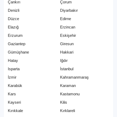
Çankırı
Çorum
Denizli
Diyarbakır
Düzce
Edirne
Elazığ
Erzincan
Erzurum
Eskişehir
Gaziantep
Giresun
Gümüşhane
Hakkari
Hatay
Iğdır
Isparta
İstanbul
İzmir
Kahramanmaraş
Karabük
Karaman
Kars
Kastamonu
Kayseri
Kilis
Kırıkkale
Kırklareli