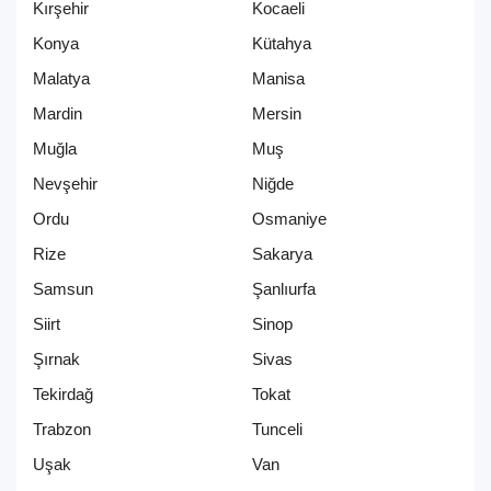
Kırşehir
Kocaeli
Konya
Kütahya
Malatya
Manisa
Mardin
Mersin
Muğla
Muş
Nevşehir
Niğde
Ordu
Osmaniye
Rize
Sakarya
Samsun
Şanlıurfa
Siirt
Sinop
Şırnak
Sivas
Tekirdağ
Tokat
Trabzon
Tunceli
Uşak
Van