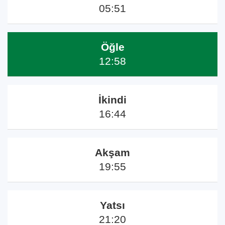
05:51
Öğle
12:58
İkindi
16:44
Akşam
19:55
Yatsı
21:20