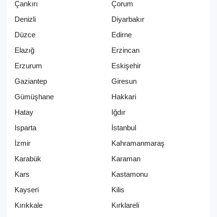
Çankırı
Çorum
Denizli
Diyarbakır
Düzce
Edirne
Elazığ
Erzincan
Erzurum
Eskişehir
Gaziantep
Giresun
Gümüşhane
Hakkari
Hatay
Iğdır
Isparta
İstanbul
İzmir
Kahramanmaraş
Karabük
Karaman
Kars
Kastamonu
Kayseri
Kilis
Kırıkkale
Kırklareli