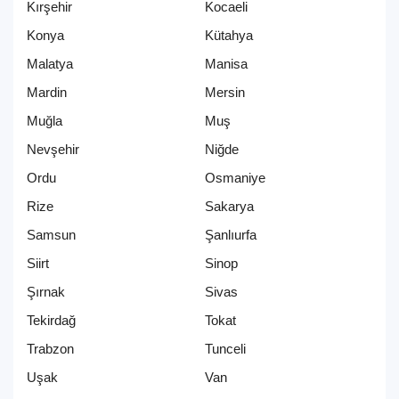
Kırşehir
Kocaeli
Konya
Kütahya
Malatya
Manisa
Mardin
Mersin
Muğla
Muş
Nevşehir
Niğde
Ordu
Osmaniye
Rize
Sakarya
Samsun
Şanlıurfa
Siirt
Sinop
Şırnak
Sivas
Tekirdağ
Tokat
Trabzon
Tunceli
Uşak
Van