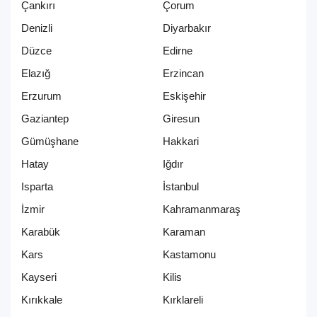
Çankırı
Çorum
Denizli
Diyarbakır
Düzce
Edirne
Elazığ
Erzincan
Erzurum
Eskişehir
Gaziantep
Giresun
Gümüşhane
Hakkari
Hatay
Iğdır
Isparta
İstanbul
İzmir
Kahramanmaraş
Karabük
Karaman
Kars
Kastamonu
Kayseri
Kilis
Kırıkkale
Kırklareli