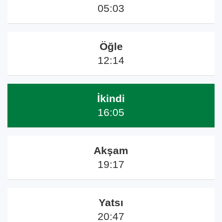
05:03
Öğle
12:14
İkindi
16:05
Akşam
19:17
Yatsı
20:47