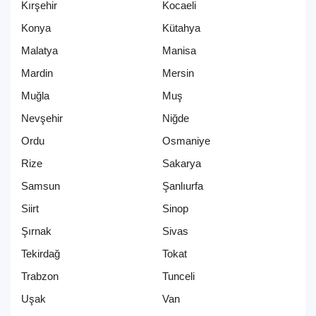
Kırşehir
Kocaeli
Konya
Kütahya
Malatya
Manisa
Mardin
Mersin
Muğla
Muş
Nevşehir
Niğde
Ordu
Osmaniye
Rize
Sakarya
Samsun
Şanlıurfa
Siirt
Sinop
Şırnak
Sivas
Tekirdağ
Tokat
Trabzon
Tunceli
Uşak
Van