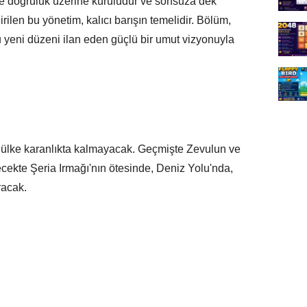
ve doğruluk üzerine kuruludur ve sonsuza dek
dirilen bu yönetim, kalıcı barışın temelidir. Bölüm,
u yeni düzeni ilan eden güçlü bir umut vizyonuyla
n ülke karanlıkta kalmayacak. Geçmişte Zevulun ve
lecekte Şeria Irmağı'nın ötesinde, Deniz Yolu'nda,
racak.