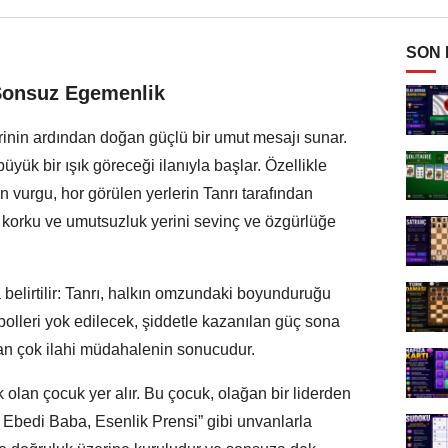
SON
 Sonsuz Egemenlik
inin ardından doğan güçlü bir umut mesajı sunar.
yük bir ışık göreceği ilanıyla başlar. Özellikle
n vurgu, hor görülen yerlerin Tanrı tarafından
k, korku ve umutsuzluk yerini sevinç ve özgürlüğe
elirtilir: Tanrı, halkın omzundaki boyunduruğu
bolleri yok edilecek, şiddetle kazanılan güç sona
ıdan çok ilahi müdahalenin sonucudur.
lan çocuk yer alır. Bu çocuk, olağan bir liderden
ı, Ebedi Baba, Esenlik Prensi” gibi unvanlarla