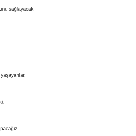
unu sağlayacak.
 yaşayanlar,
ki,
apacağız.