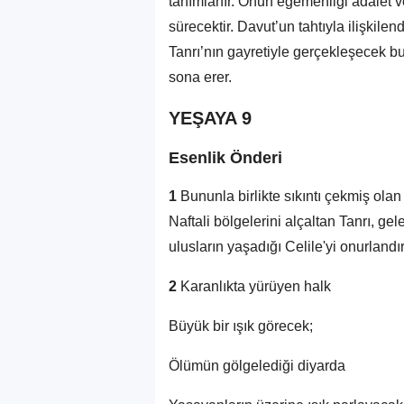
tanımlanır. Onun egemenliği adalet 
sürecektir. Davut’un tahtıyla ilişkilen
Tanrı’nın gayretiyle gerçekleşecek b
sona erer.
YEŞAYA 9
Esenlik Önderi
1
Bununla birlikte sıkıntı çekmiş ola
Naftali bölgelerini alçaltan Tanrı, ge
ulusların yaşadığı Celile'yi onurlandı
2
Karanlıkta yürüyen halk
Büyük bir ışık görecek;
Ölümün gölgelediği diyarda