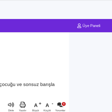
Üye Paneli
 çocuğu ve sonsuz barışla
A
A
Büyüt
Küçült
Dinle
Yazdır
Yorumlar