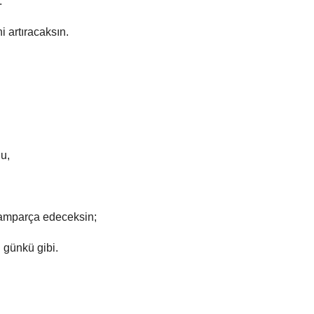
.
 artıracaksın.
u,
ramparça edeceksin;
n günkü gibi.