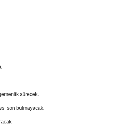
,
egemenlik sürecek.
esi son bulmayacak.
uracak