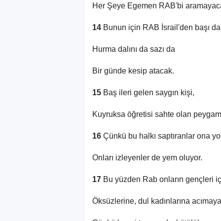
Her Şeye Egemen RAB'bi aramayac
14
Bunun için RAB İsrail'den başı d
Hurma dalını da sazı da
Bir günde kesip atacak.
15
Baş ileri gelen saygın kişi,
Kuyruksa öğretisi sahte olan peygam
16
Çünkü bu halkı saptıranlar ona yol
Onları izleyenler de yem oluyor.
17
Bu yüzden Rab onların gençleri i
Öksüzlerine, dul kadınlarına acımay