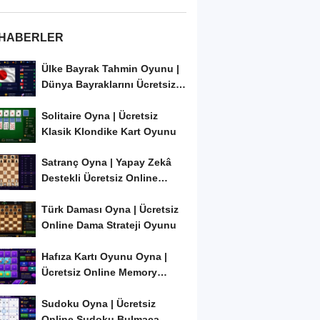
 HABERLER
Ülke Bayrak Tahmin Oyunu |
Dünya Bayraklarını Ücretsiz
Öğren ve...
Solitaire Oyna | Ücretsiz
Klasik Klondike Kart Oyunu
Satranç Oyna | Yapay Zekâ
Destekli Ücretsiz Online
Satranç Oyunu
Türk Daması Oyna | Ücretsiz
Online Dama Strateji Oyunu
Hafıza Kartı Oyunu Oyna |
Ücretsiz Online Memory
Match Oyunu
Sudoku Oyna | Ücretsiz
Online Sudoku Bulmaca