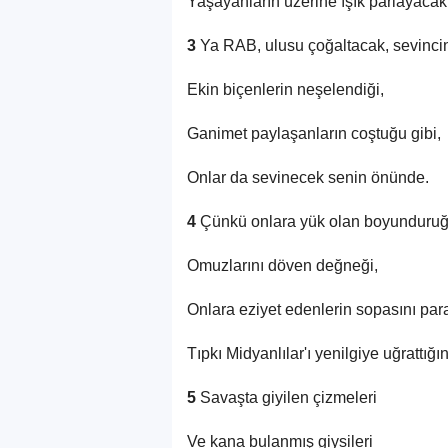
Yaşayanların üzerine ışık parlayacak
3
Ya RAB, ulusu çoğaltacak, sevincini
Ekin biçenlerin neşelendiği,
Ganimet paylaşanların coştuğu gibi,
Onlar da sevinecek senin önünde.
4
Çünkü onlara yük olan boyunduruğ
Omuzlarını döven değneği,
Onlara eziyet edenlerin sopasını pa
Tıpkı Midyanlılar'ı yenilgiye uğrattığı
5
Savaşta giyilen çizmeleri
Ve kana bulanmış giysileri