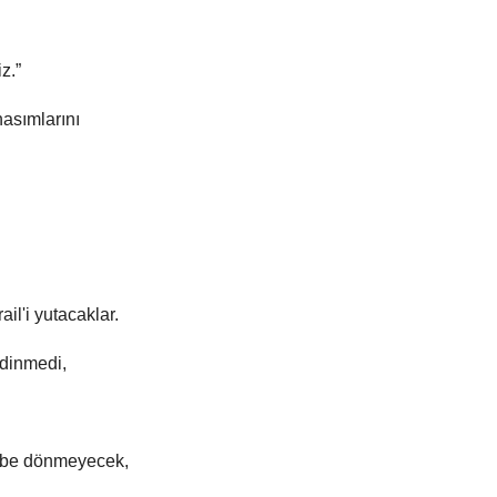
z.”
asımlarını
ail'i yutacaklar.
 dinmedi,
'be dönmeyecek,