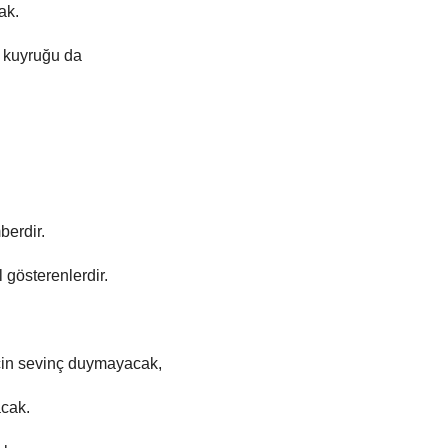
ak.
a kuyruğu da
berdir.
 gösterenlerdir.
çin sevinç duymayacak,
acak.