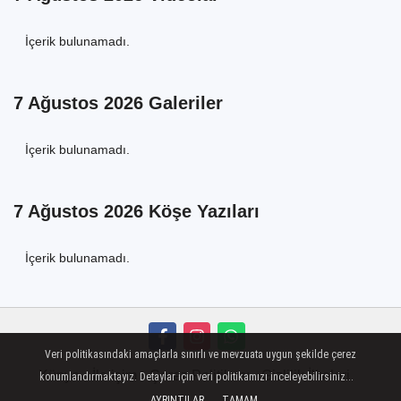
İçerik bulunamadı.
7 Ağustos 2026 Galeriler
İçerik bulunamadı.
7 Ağustos 2026 Köşe Yazıları
İçerik bulunamadı.
Veri politikasındaki amaçlarla sınırlı ve mevzuata uygun şekilde çerez
Künye
İletişim
Çerez Politikası
Gizlilik İlkeleri
konumlandırmaktayız. Detaylar için veri politikamızı inceleyebilirsiniz...
AYRINTILAR
TAMAM