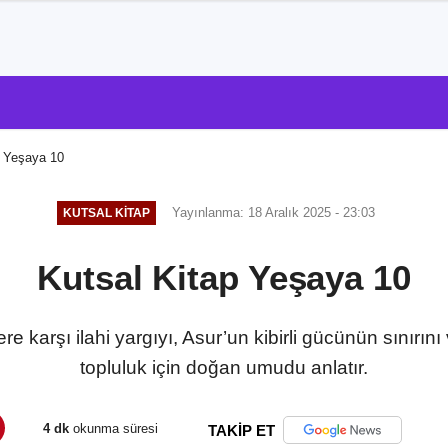
p Yeşaya 10
Yayınlanma: 18 Aralık 2025 - 23:03
KUTSAL KITAP
Kutsal Kitap Yeşaya 10
re karşı ilahi yargıyı, Asur’un kibirli gücünün sınırı
topluluk için doğan umudu anlatır.
4 dk
okunma süresi
TAKİP ET