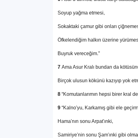
Soyup yağma etmesi,
Sokaktaki çamur gibi onları çiğnemes
Öfkelendiğim halkın üzerine yürümesi
Buyruk vereceğim.”
7
Ama Asur Kralı bundan da kötüsün
Birçok ulusun kökünü kazıyıp yok etme
8
“Komutanlarımın hepsi birer kral değ
9
“Kalno'yu, Karkamış gibi ele geçi
Hama'nın sonu Arpat'ınki,
Samiriye'nin sonu Şam'ınki gibi olma