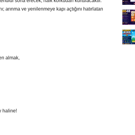
ehdidi sona erecek, halk korkudan kurtulacaktır.
ı; arınma ve yenilenmeye kapı açtığını hatırlatan
en almak,
 haline!