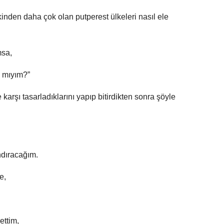
inden daha çok olan putperest ülkeleri nasıl ele
msa,
z mıyım?”
arşı tasarladıklarını yapıp bitirdikten sonra şöyle
dıracağım.
e,
 ettim,