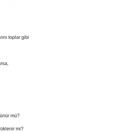
nı toplar gibi
arsa,
vünür mü?
yüklenir mi?