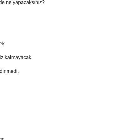
nde ne yapacaksınız?
mek
iz kalmayacak.
 dinmedi,
m;