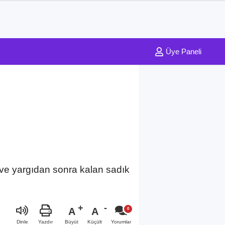
Üye Paneli
nı ve yargıdan sonra kalan sadık
A
A
Büyüt
Küçült
Dinle
Yazdır
Yorumlar