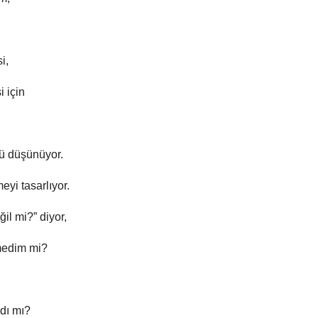
i,
 için
ü düşünüyor.
yi tasarlıyor.
il mi?” diyor,
rmedim mi?
dı mı?