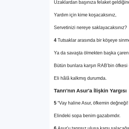
Uzaklardan başınıza felaket geldiği
Yardım için kime koşacaksınız,
Servetinizi nereye saklayacaksınız?
4
Tutsaklar arasında bir köşeye sin
Ya da savaşta ölmekten başka çaren
Bütün bunlara karşın RAB'bin öfkesi
Eli hâlâ kalkmış durumda.
Tanrı'nın Asur'a İlişkin Yargısı
5
“Vay haline Asur, öfkemin değneği!
Elindeki sopa benim gazabımdır.
6
Asur'u tanrısız ulusa karşı salacağı