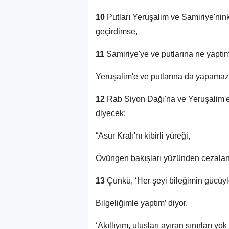
10
Putları Yeruşalim ve Samiriye'nink
geçirdimse,
11
Samiriye'ye ve putlarına ne yaptı
Yeruşalim'e ve putlarına da yapama
12
Rab Siyon Dağı'na ve Yeruşalim'e k
diyecek:
“Asur Kralı'nı kibirli yüreği,
Övüngen bakışları yüzünden cezalan
13
Çünkü, ‘Her şeyi bileğimin gücüyl
Bilgeliğimle yaptım’ diyor,
‘Akıllıyım, ulusları ayıran sınırları yok