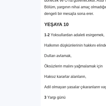
dönecek ve O’na güvenecektir. Asur t
Bölüm, yargının nihai amaç olmadığın
dengeli bir mesajla sona erer.
YEŞAYA 10
1-2
Yoksullardan adaleti esirgemek,
Halkımın düşkünlerinin hakkını elind
Dulları avlamak,
Öksüzlerin malını yağmalamak için
Haksız kararlar alanların,
Adil olmayan yasalar çıkaranların vay
3
Yargı günü