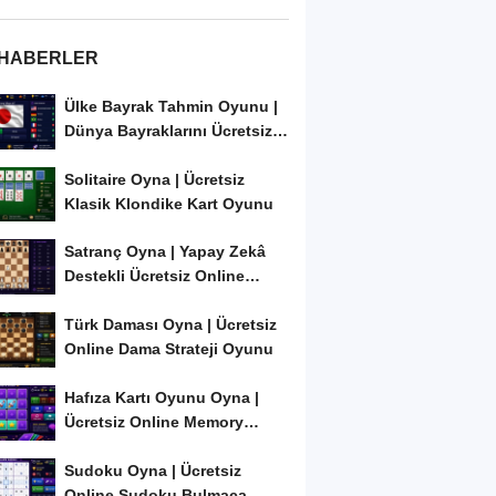
 HABERLER
Ülke Bayrak Tahmin Oyunu |
Dünya Bayraklarını Ücretsiz
Öğren ve...
Solitaire Oyna | Ücretsiz
Klasik Klondike Kart Oyunu
Satranç Oyna | Yapay Zekâ
Destekli Ücretsiz Online
Satranç Oyunu
Türk Daması Oyna | Ücretsiz
Online Dama Strateji Oyunu
Hafıza Kartı Oyunu Oyna |
Ücretsiz Online Memory
Match Oyunu
Sudoku Oyna | Ücretsiz
Online Sudoku Bulmaca