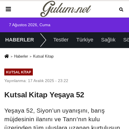
7 Ağustos 2026, Cuma
HABERLER
Testler
Türkiye
Sağlık
Sö
Haberler
Kutsal Kitap
KUTSAL KITAP
Yayınlanma: 17 Aralık 2025 - 23:22
Kutsal Kitap Yeşaya 52
Yeşaya 52, Siyon’un uyanışını, barış
müjdesinin ilanını ve Tanrı’nın kulu
üzerinden tüm uluslara uzanan kurtuluşun