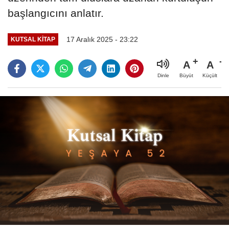
başlangıcını anlatır.
17 Aralık 2025 - 23:22
KUTSAL KITAP
A
A
Büyüt
Küçült
Dinle