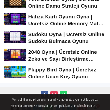
Online Dama Strateji Oyunu
Hafıza Kartı Oyunu Oyna |
Ücretsiz Online Memory Match
Oyunu
Sudoku Oyna | Ücretsiz Online
Sudoku Bulmaca Oyunu
2048 Oyna | Ücretsiz Online
Zeka ve Sayı Birleştirme
Oyunu
Flappy Bird Oyna | Ücretsiz
Online Uçan Kuş Oyunu
Veri politikasındaki amaçlarla sınırlı ve mevzuata uygun şekilde çerez
Künye
İletişim
Çerez Politikası
Gizlilik İlkeleri
konumlandırmaktayız. Detaylar için veri politikamızı inceleyebilirsiniz...