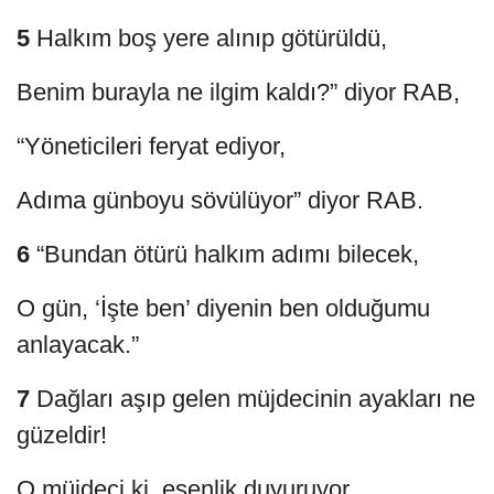
5
Halkım boş yere alınıp götürüldü,
Benim burayla ne ilgim kaldı?” diyor RAB,
“Yöneticileri feryat ediyor,
Adıma günboyu sövülüyor” diyor RAB.
6
“Bundan ötürü halkım adımı bilecek,
O gün, ‘İşte ben’ diyenin ben olduğumu
anlayacak.”
7
Dağları aşıp gelen müjdecinin ayakları ne
güzeldir!
O müjdeci ki, esenlik duyuruyor.