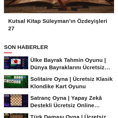
Kutsal Kitap Süleyman’ın Özdeyişleri
27
SON HABERLER
Ülke Bayrak Tahmin Oyunu |
Dünya Bayraklarını Ücretsiz
Öğren ve...
Solitaire Oyna | Ücretsiz Klasik
Klondike Kart Oyunu
Satranç Oyna | Yapay Zekâ
Destekli Ücretsiz Online
Satranç Oyunu
Türk Daması Oyna | Ücretsiz