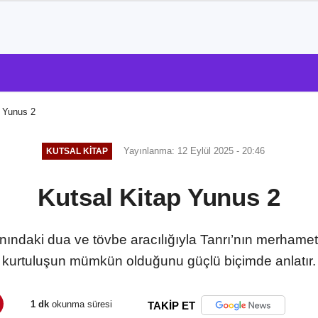
p Yunus 2
Yayınlanma: 12 Eylül 2025 - 20:46
KUTSAL KITAP
Kutsal Kitap Yunus 2
nındaki dua ve tövbe aracılığıyla Tanrı’nın merhame
kurtuluşun mümkün olduğunu güçlü biçimde anlatır.
1 dk
okunma süresi
TAKİP ET