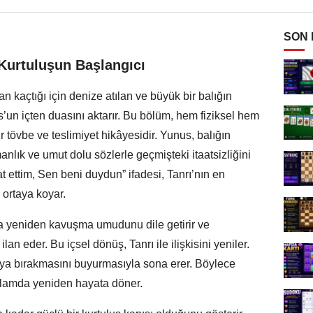
SON
Kurtuluşun Başlangıcı
 kaçtığı için denize atılan ve büyük bir balığın
un içten duasını aktarır. Bu bölüm, hem fiziksel hem
bir tövbe ve teslimiyet hikâyesidir. Yunus, balığın
anlık ve umut dolu sözlerle geçmişteki itaatsizliğini
t ettim, Sen beni duydun” ifadesi, Tanrı’nın en
 ortaya koyar.
a yeniden kavuşma umudunu dile getirir ve
an eder. Bu içsel dönüş, Tanrı ile ilişkisini yeniler.
aya bırakmasını buyurmasıyla sona erer. Böylece
nlamda yeniden hayata döner.