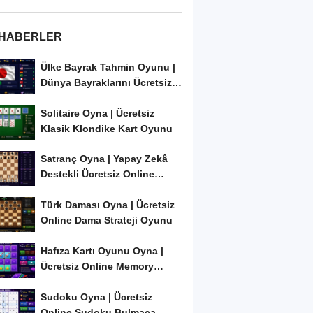
 HABERLER
Ülke Bayrak Tahmin Oyunu |
Dünya Bayraklarını Ücretsiz
Öğren ve...
Solitaire Oyna | Ücretsiz
Klasik Klondike Kart Oyunu
Satranç Oyna | Yapay Zekâ
Destekli Ücretsiz Online
Satranç Oyunu
Türk Daması Oyna | Ücretsiz
Online Dama Strateji Oyunu
Hafıza Kartı Oyunu Oyna |
Ücretsiz Online Memory
Match Oyunu
Sudoku Oyna | Ücretsiz
Online Sudoku Bulmaca