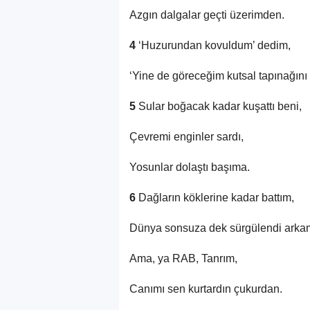
Azgın dalgalar geçti üzerimden.
4
‘Huzurundan kovuldum’ dedim,
‘Yine de göreceğim kutsal tapınağını 
5
Sular boğacak kadar kuşattı beni,
Çevremi enginler sardı,
Yosunlar dolaştı başıma.
6
Dağların köklerine kadar battım,
Dünya sonsuza dek sürgülendi arka
Ama, ya RAB, Tanrım,
Canımı sen kurtardın çukurdan.