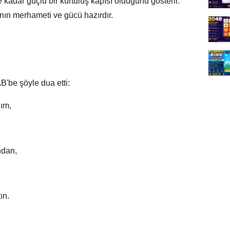
kadar güçlü bir kurtuluş kapısı olduğunu gösterir.
’nın merhameti ve gücü hazırdır.
'be şöyle dua etti:
dım,
ndan,
ın.