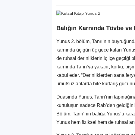
Balığın Karnında Tövbe ve 
Yunus 2. bölüm, Tanrı’nın buyruğundan
karnında üç gün üç gece kalan Yunus’
de ruhsal derinliklerin iç içe geçtiği 
karnında Tanrı’ya yakarır; korku, pişm
kabul eder. “Derinliklerden sana ferya
umutsuz anlarda bile kurtarış gücünü
Duasında Yunus, Tanrı’nın tapınağın
kurtuluşun sadece Rab’den geldiğini il
Bölüm, Tanrı’nın balığa Yunus’u kar
Yunus hem fiziksel hem de ruhsal a