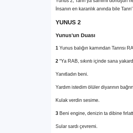
Yunus 2, Tanrı’ya samimi dönüşün ne 
İnsanın en karanlık anında bile Tanrı
YUNUS 2
Yunus'un Duası
1
Yunus balığın karnından Tanrısı RAB
2
“Ya RAB, sıkıntı içinde sana yakar
Yanıtladın beni.
Yardım istedim ölüler diyarının bağrı
Kulak verdin sesime.
3
Beni engine, denizin ta dibine fırlatt
Sular sardı çevremi.