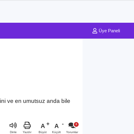
Üye Paneli
tini ve en umutsuz anda bile
A
A
Büyüt
Küçült
Dinle
Yazdır
Yorumlar