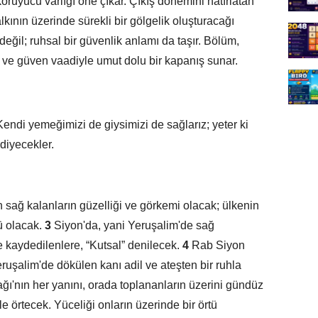
ruyucu varlığı öne çıkar. Çıkış dönemini hatırlatan
alkının üzerinde sürekli bir gölgelik oluşturacağı
 değil; ruhsal bir güvenlik anlamı da taşır. Bölüm,
 ve güven vaadiyle umut dolu bir kapanış sunar.
Kendi yemeğimizi de giysimizi de sağlarız; yeter ki
 diyecekler.
n sağ kalanların güzelliği ve görkemi olacak; ülkenin
ü olacak.
3
Siyon'da, yani Yeruşalim'de sağ
e kaydedilenlere, “Kutsal” denilecek.
4
Rab Siyon
Yeruşalim'de dökülen kanı adil ve ateşten bir ruhla
'nın her yanını, orada toplananların üzerini gündüz
e örtecek. Yüceliği onların üzerinde bir örtü