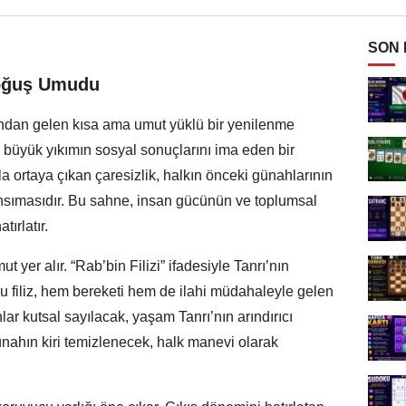
SON
Doğuş Umudu
rdından gelen kısa ama umut yüklü bir yenilenme
büyük yıkımın sosyal sonuçlarını ima eden bir
la ortaya çıkan çaresizlik, halkın önceki günahlarının
ansımasıdır. Bu sahne, insan gücünün ve toplumsal
ırlatır.
yer alır. “Rab’bin Filizi” ifadesiyle Tanrı’nın
u filiz, hem bereketi hem de ilahi müdahaleyle gelen
ar kutsal sayılacak, yaşam Tanrı’nın arındırıcı
ünahın kiri temizlenecek, halk manevi olarak