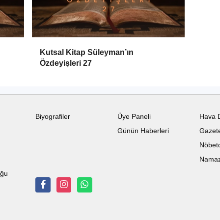
Kutsal Kitap Süleyman’ın
Özdeyişleri 27
Biyografiler
Üye Paneli
Hava 
Günün Haberleri
Gazete
Nöbetc
Namaz 
uğu