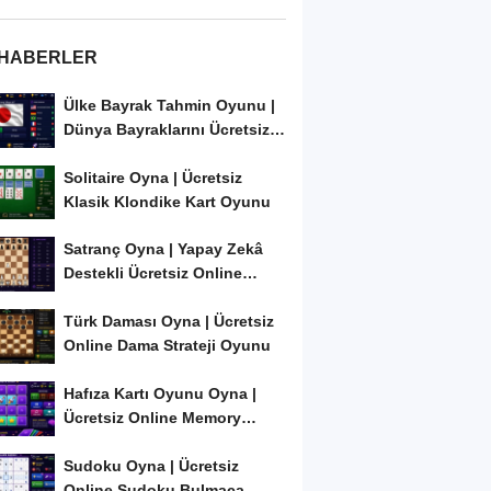
 HABERLER
Ülke Bayrak Tahmin Oyunu |
Dünya Bayraklarını Ücretsiz
Öğren ve...
Solitaire Oyna | Ücretsiz
Klasik Klondike Kart Oyunu
Satranç Oyna | Yapay Zekâ
Destekli Ücretsiz Online
Satranç Oyunu
Türk Daması Oyna | Ücretsiz
Online Dama Strateji Oyunu
Hafıza Kartı Oyunu Oyna |
Ücretsiz Online Memory
Match Oyunu
Sudoku Oyna | Ücretsiz
Online Sudoku Bulmaca