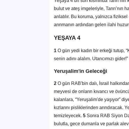
Yeşaya 4’ün son kısmında Tanrı’nın ko
bulut ve ateş imgeleriyle, Tanrı’nın h
anlatılır. Bu koruma, yalnızca fiziksel
arınmanın ardından gelen ilahi huzur
YEŞAYA 4
1
O gün yedi kadın bir erkeği tutup, “
senin adını alalım. Utancımızı gider!”
Yeruşalim'in Geleceği
2
O gün RAB'bin dalı, İsrail halkında
meyvesi de onların kıvancı ve övünc
kalanlara, “Yeruşalim'de yaşıyor” diy
kızlarını pisliklerinden arındıracak. 
temizleyecek.
5
Sonra RAB Siyon Dağı
bulutla, gece dumanla ve parlak alevl