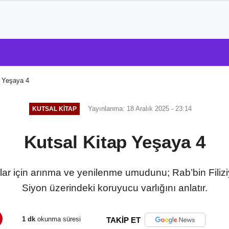
p Yeşaya 4
Yayınlanma: 18 Aralık 2025 - 23:14
KUTSAL KITAP
Kutsal Kitap Yeşaya 4
lar için arınma ve yenilenme umudunu; Rab’bin Filiziy
Siyon üzerindeki koruyucu varlığını anlatır.
1 dk
okunma süresi
TAKİP ET