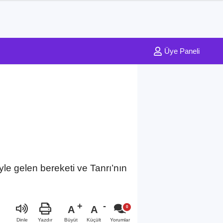
Üye Paneli
le gelen bereketi ve Tanrı’nın
A
A
Büyüt
Küçült
Dinle
Yazdır
Yorumlar