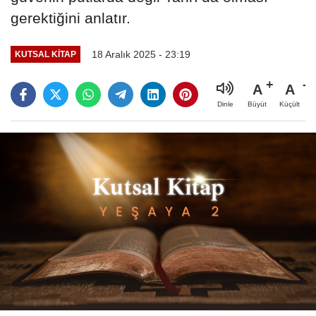
gerektiğini anlatır.
18 Aralık 2025 - 23:19
KUTSAL KITAP
A
A
Büyüt
Küçült
Dinle