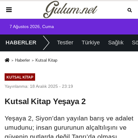
7 Ağustos 2026, Cuma
HABERLER
Testler
Türkiye
Sağlık
Sö
Haberler
Kutsal Kitap
KUTSAL KITAP
Yayınlanma: 18 Aralık 2025 - 23:19
Kutsal Kitap Yeşaya 2
Yeşaya 2, Siyon’dan yayılan barış ve adalet
umudunu; insan gururunun alçaltılışını ve
güvenin putlarda değil Tanrı’da olması