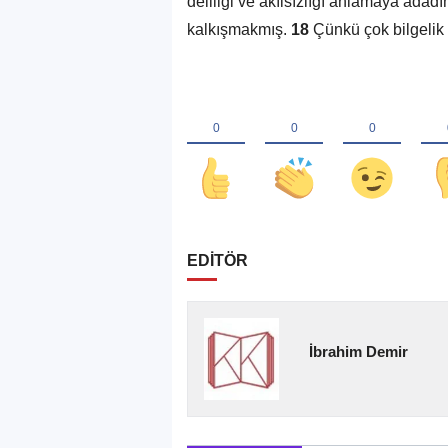
deliliği ve akılsızlığı anlamaya ada
kalkışmakmış.
18
Çünkü çok bilgelik ç
EDİTÖR
İbrahim Demir