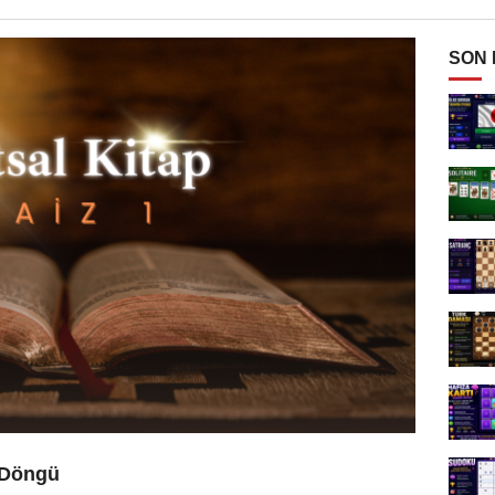
SON
 Döngü