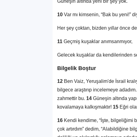
Güneşin altında yeni bir şey yok.
10
Var mı kimsenin, “Bak bu yeni!” di
Her şey çoktan, bizden yıllar önce de
11
Geçmiş kuşaklar anımsanmıyor,
Gelecek kuşaklar da kendilerinden 
Bilgelik Boştur
12
Ben Vaiz, Yeruşalim'de İsrail kral
bilgece araştırıp incelemeye adadım. T
zahmettir bu.
14
Güneşin altında yapıl
kovalamaya kalkışmaktır!
15
Eğri ola
16
Kendi kendime, “İşte, bilgeliğimi
çok artırdım” dedim, “Alabildiğine bil