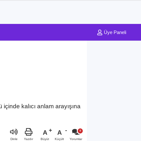
Üye Paneli
ü içinde kalıcı anlam arayışına
A
A
Büyüt
Küçült
Dinle
Yazdır
Yorumlar