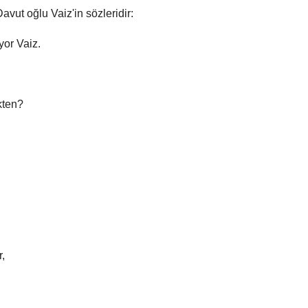
vut oğlu Vaiz'in sözleridir:
or Vaiz.
kten?
,