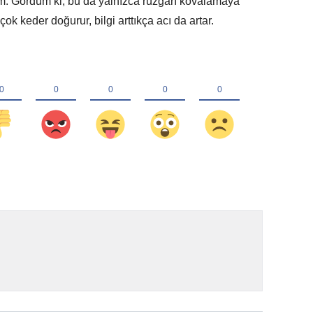
dım. Gördüm ki, bu da yalnızca rüzgarı kovalamaya
ok keder doğurur, bilgi arttıkça acı da artar.