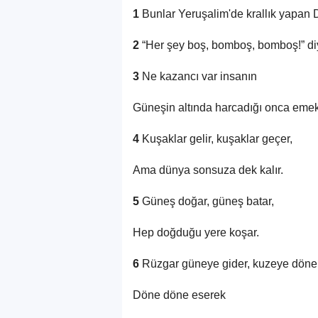
1
Bunlar Yeruşalim'de krallık yapan Da
2
“Her şey boş, bomboş, bomboş!” diy
3
Ne kazancı var insanın
Güneşin altında harcadığı onca eme
4
Kuşaklar gelir, kuşaklar geçer,
Ama dünya sonsuza dek kalır.
5
Güneş doğar, güneş batar,
Hep doğduğu yere koşar.
6
Rüzgar güneye gider, kuzeye döner
Döne döne eserek