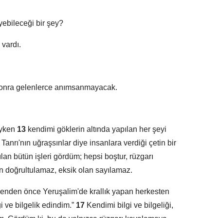
yebileceği bir şey?
 vardı.
sonra gelenlerce anımsanmayacak.
ıyken
13
kendimi göklerin altında yapılan her şeyi
anrı'nın uğraşsınlar diye insanlara verdiği çetin bir
an bütün işleri gördüm; hepsi boştur, rüzgarı
n doğrultulamaz, eksik olan sayılamaz.
 benden önce Yeruşalim'de krallık yapan herkesten
gi ve bilgelik edindim.”
17
Kendimi bilgi ve bilgeliği,