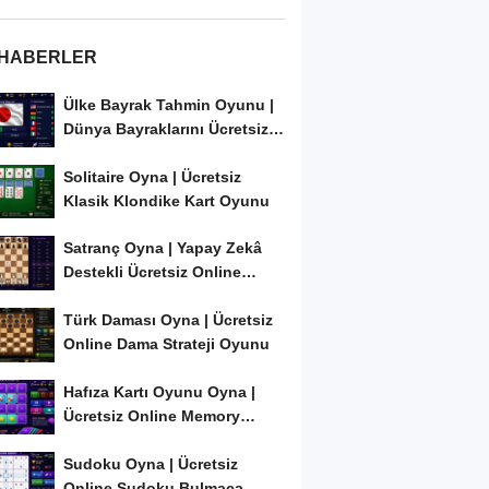
 HABERLER
Ülke Bayrak Tahmin Oyunu |
Dünya Bayraklarını Ücretsiz
Öğren ve...
Solitaire Oyna | Ücretsiz
Klasik Klondike Kart Oyunu
Satranç Oyna | Yapay Zekâ
Destekli Ücretsiz Online
Satranç Oyunu
Türk Daması Oyna | Ücretsiz
Online Dama Strateji Oyunu
Hafıza Kartı Oyunu Oyna |
Ücretsiz Online Memory
Match Oyunu
Sudoku Oyna | Ücretsiz
Online Sudoku Bulmaca