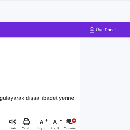
Üye Paneli
gulayarak dışsal ibadet yerine
A
A
Büyüt
Küçült
Dinle
Yazdır
Yorumlar