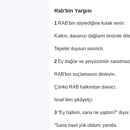
Rab'bin Yargısı
1
RAB'bin söylediğine kulak verin:
Kalkın, davanızı dağların önünde dile 
Tepeler duysun sesinizi.
2
Ey dağlar ve yeryüzünün sarsılmaz 
RAB'bin suçlamasını dinleyin.
Çünkü RAB halkından davacı,
İsrail'den şikâyetçi.
3
“Ey halkım, sana ne yaptım?” diyo
“Sana nasıl yük oldum, yanıtla.