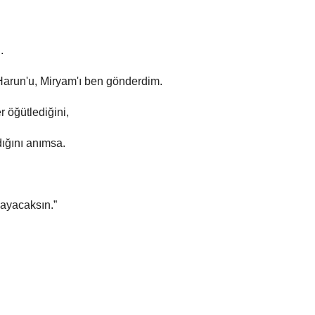
.
Harun'u, Miryam'ı ben gönderdim.
 öğütlediğini,
dığını anımsa.
.
layacaksın.”