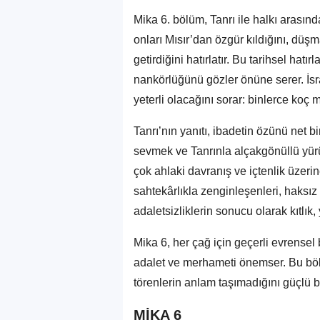
Mika 6. bölüm, Tanrı ile halkı arasınd
onları Mısır’dan özgür kıldığını, dü
getirdiğini hatırlatır. Bu tarihsel hatı
nankörlüğünü gözler önüne serer. İsra
yeterli olacağını sorar: binlerce koç
Tanrı’nın yanıtı, ibadetin özünü net 
sevmek ve Tanrınla alçakgönüllü yür
çok ahlaki davranış ve içtenlik üze
sahtekârlıkla zenginleşenleri, haksız 
adaletsizliklerin sonucu olarak kıtlık,
Mika 6, her çağ için geçerli evrensel 
adalet ve merhameti önemser. Bu bö
törenlerin anlam taşımadığını güçlü bi
MİKA 6