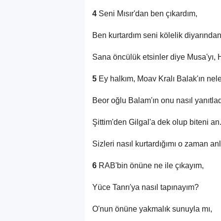
4
Seni Mısır'dan ben çıkardım,
Ben kurtardım seni kölelik diyarından
Sana öncülük etsinler diye Musa'yı, 
5
Ey halkım, Moav Kralı Balak'ın neler
Beor oğlu Balam'ın onu nasıl yanıtla
Şittim'den Gilgal'a dek olup biteni an
Sizleri nasıl kurtardığımı o zaman an
6
RAB'bin önüne ne ile çıkayım,
Yüce Tanrı'ya nasıl tapınayım?
O'nun önüne yakmalık sunuyla mı,