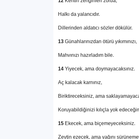
12
Kentin zenginleri zorba,
Halkı da yalancıdır.
Dillerinden aldatıcı sözler dökülür.
13
Günahlarınızdan ötürü yıkımınızı,
Mahvınızı hazırladım bile.
14
Yiyecek, ama doymayacaksınız.
Aç kalacak karnınız,
Biriktireceksiniz, ama saklayamayaca
Koruyabildiğinizi kılıçla yok edeceği
15
Ekecek, ama biçemeyeceksiniz.
Zeytin ezecek, ama yağını sürüneme