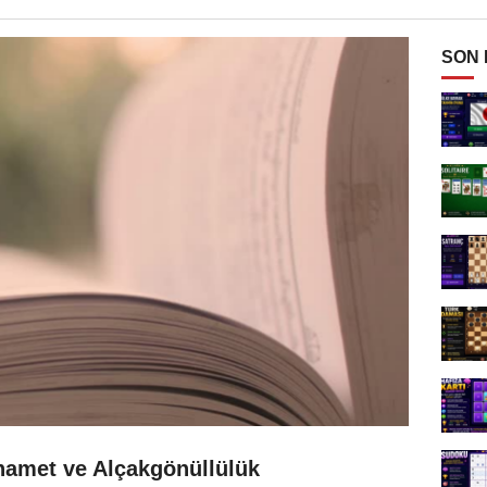
SON
hamet ve Alçakgönüllülük