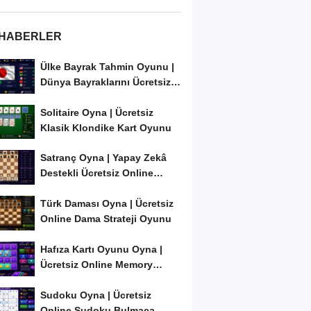
 HABERLER
Ülke Bayrak Tahmin Oyunu |
Dünya Bayraklarını Ücretsiz
Öğren ve...
Solitaire Oyna | Ücretsiz
Klasik Klondike Kart Oyunu
Satranç Oyna | Yapay Zekâ
Destekli Ücretsiz Online
Satranç Oyunu
Türk Daması Oyna | Ücretsiz
Online Dama Strateji Oyunu
Hafıza Kartı Oyunu Oyna |
Ücretsiz Online Memory
Match Oyunu
Sudoku Oyna | Ücretsiz
Online Sudoku Bulmaca