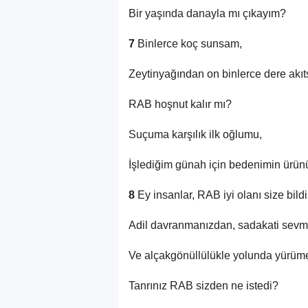
Bir yaşında danayla mı çıkayım?
7
Binlerce koç sunsam,
Zeytinyağından on binlerce dere akı
RAB hoşnut kalır mı?
Suçuma karşılık ilk oğlumu,
İşlediğim günah için bedenimin ürü
8
Ey insanlar, RAB iyi olanı size bildi
Adil davranmanızdan, sadakati sev
Ve alçakgönüllülükle yolunda yürü
Tanrınız RAB sizden ne istedi?