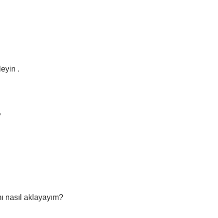
leyin .
,
mı nasıl aklayayım?