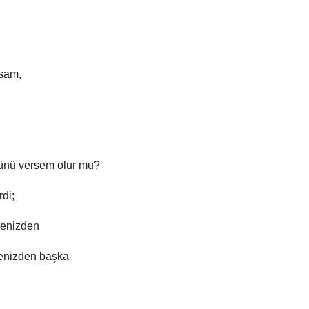
tsam,
nünü versem olur mu?
rdi;
menizden
menizden başka