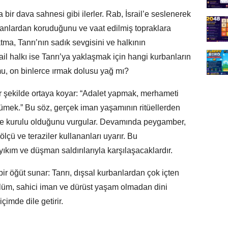
a bir dava sahnesi gibi ilerler. Rab, İsrail’e seslenerek
şmanlardan koruduğunu ve vaat edilmiş topraklara
rlatma, Tanrı’nın sadık sevgisini ve halkının
il halkı ise Tanrı’ya yaklaşmak için hangi kurbanların
 mu, on binlerce ırmak dolusu yağ mı?
bir şekilde ortaya koyar: “Adalet yapmak, merhameti
ümek.” Bu söz, gerçek iman yaşamının ritüellerden
rine kurulu olduğunu vurgular. Devamında peygamber,
ölçü ve teraziler kullananları uyarır. Bu
 yıkım ve düşman saldırılarıyla karşılaşacaklardır.
bir öğüt sunar: Tanrı, dışsal kurbanlardan çok içten
lüm, sahici iman ve dürüst yaşam olmadan dini
çimde dile getirir.