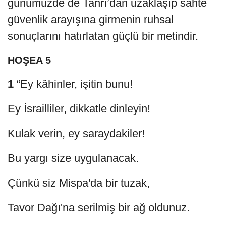
günümüzde de Tanrı’dan uzaklaşıp sahte
güvenlik arayışına girmenin ruhsal
sonuçlarını hatırlatan güçlü bir metindir.
HOŞEA 5
1
“Ey kâhinler, işitin bunu!
Ey İsrailliler, dikkatle dinleyin!
Kulak verin, ey saraydakiler!
Bu yargı size uygulanacak.
Çünkü siz Mispa'da bir tuzak,
Tavor Dağı'na serilmiş bir ağ oldunuz.