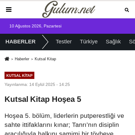
10 Ağustos 2026, Pazartesi
HABERLER
Testler
Türkiye
Sağlık
Sö
Haberler
Kutsal Kitap
KUTSAL KITAP
Yayınlanma: 14 Eylül 2025 - 14:25
Kutsal Kitap Hoşea 5
Hoşea 5. bölüm, liderlerin putperestliği ve
sahte ittifaklarını kınar; Tanrı’nın disiplin
aracılığıyla halkını samimi bir tövbeye