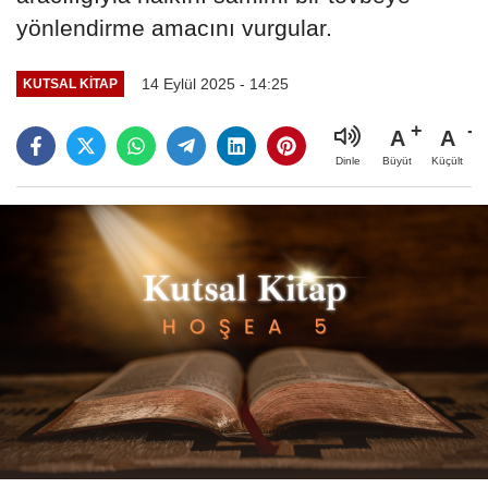
yönlendirme amacını vurgular.
14 Eylül 2025 - 14:25
KUTSAL KITAP
A
A
Büyüt
Küçült
Dinle