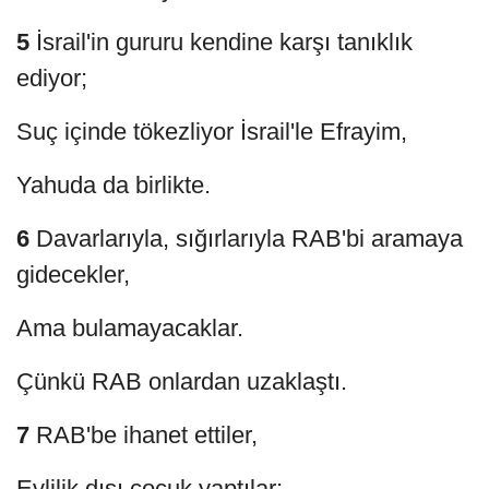
5
İsrail'in gururu kendine karşı tanıklık
ediyor;
Suç içinde tökezliyor İsrail'le Efrayim,
Yahuda da birlikte.
6
Davarlarıyla, sığırlarıyla RAB'bi aramaya
gidecekler,
Ama bulamayacaklar.
Çünkü RAB onlardan uzaklaştı.
7
RAB'be ihanet ettiler,
Evlilik dışı çocuk yaptılar;