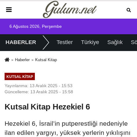
6 Ağustos 2026, Perşembe
HABERLER
Testler
Türkiye
Sağlık
Sö
Haberler
Kutsal Kitap
KUTSAL KITAP
Yayınlanma: 13 Aralık 2025 - 15:53
Güncelleme: 13 Aralık 2025 - 15:58
Kutsal Kitap Hezekiel 6
Hezekiel 6, İsrail’in putperestliği nedeniyle
ilan edilen yargıyı, yüksek yerlerin yıkılışını