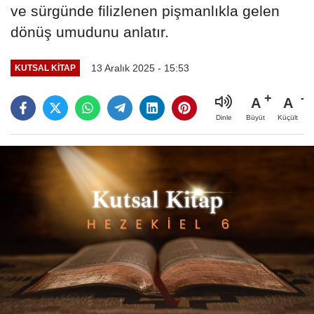
ve sürgünde filizlenen pişmanlıkla gelen
dönüş umudunu anlatır.
13 Aralık 2025 - 15:53
KUTSAL KITAP
A
A
Büyüt
Küçült
Dinle