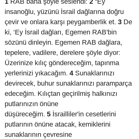
1
RAB bana şöyle seslendi:
2
“Ey
insanoğlu, yüzünü İsrail dağlarına doğru
çevir ve onlara karşı peygamberlik et.
3
De
ki, ‘Ey İsrail dağları, Egemen RAB'bin
sözünü dinleyin. Egemen RAB dağlara,
tepelere, vadilere, derelere şöyle diyor:
Üzerinize kılıç göndereceğim, tapınma
yerlerinizi yıkacağım.
4
Sunaklarınızı
devirecek, buhur sunaklarınızı paramparça
edeceğim. Kılıçtan geçirilmiş halkınızı
putlarınızın önüne
düşüreceğim.
5
İsrailliler'in cesetlerini
putlarının önüne atacak, kemiklerini
sunaklarının çevresine