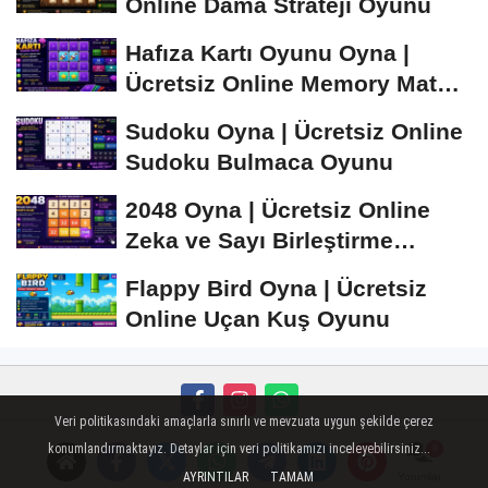
Online Dama Strateji Oyunu
Hafıza Kartı Oyunu Oyna |
Ücretsiz Online Memory Match
Oyunu
Sudoku Oyna | Ücretsiz Online
Sudoku Bulmaca Oyunu
2048 Oyna | Ücretsiz Online
Zeka ve Sayı Birleştirme
Oyunu
Flappy Bird Oyna | Ücretsiz
Online Uçan Kuş Oyunu
Veri politikasındaki amaçlarla sınırlı ve mevzuata uygun şekilde çerez
Künye
İletişim
Çerez Politikası
Gizlilik İlkeleri
konumlandırmaktayız. Detaylar için veri politikamızı inceleyebilirsiniz...
AYRINTILAR
TAMAM
Yorumlar
Mobil Sohbet
Super Live
islami sohbet
Peugeot Oto Cam