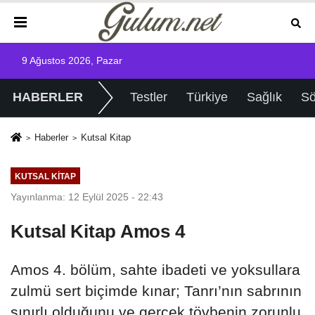
9 Ağustos 2026, Pazar
HABERLER
Testler
Türkiye
Sağlık
Sö
Haberler
Kutsal Kitap
KUTSAL KITAP
Yayınlanma: 12 Eylül 2025 - 22:43
Kutsal Kitap Amos 4
Amos 4. bölüm, sahte ibadeti ve yoksullara
zulmü sert biçimde kınar; Tanrı’nın sabrının
sınırlı olduğunu ve gerçek tövbenin zorunlu