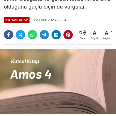
olduğunu güçlü biçimde vurgular.
12 Eylül 2025 - 22:43
KUTSAL KITAP
A
A
Büyüt
Küçült
Dinle