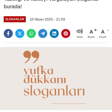
burada!
10 Nisan 2025 - 21:59
SLOGANLAR
A
A
Büyüt
Küçült
Dinle