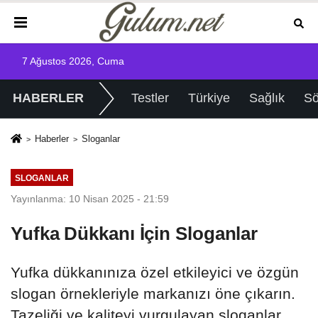
7 Ağustos 2026, Cuma
HABERLER
Testler
Türkiye
Sağlık
Sö
Haberler
Sloganlar
SLOGANLAR
Yayınlanma: 10 Nisan 2025 - 21:59
Yufka Dükkanı İçin Sloganlar
Yufka dükkanınıza özel etkileyici ve özgün
slogan örnekleriyle markanızı öne çıkarın.
Tazeliği ve kaliteyi vurgulayan sloganlar