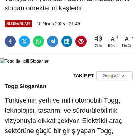
slogan örneklerini keşfedin.
10 Nisan 2025 - 21:49
SLOGANLAR
A
A
Büyüt
Küçült
Dinle
TAKİP ET
Togg Sloganları
Türkiye'nin yerli ve milli otomobili Togg,
teknolojisi, tasarımı ve sürdürülebilirlik
vizyonuyla dikkat çekiyor. Elektrikli araç
sektörüne güçlü bir giriş yapan Togg,