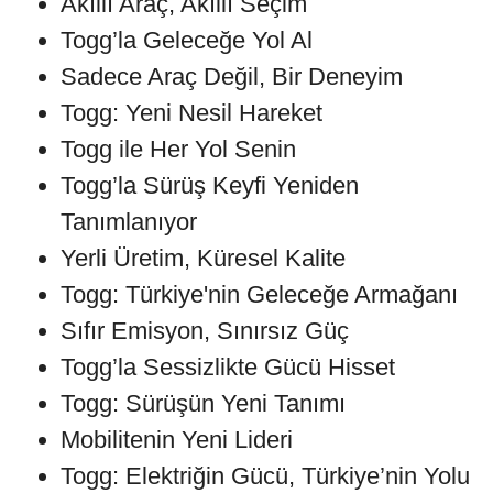
Akıllı Araç, Akıllı Seçim
Togg’la Geleceğe Yol Al
Sadece Araç Değil, Bir Deneyim
Togg: Yeni Nesil Hareket
Togg ile Her Yol Senin
Togg’la Sürüş Keyfi Yeniden
Tanımlanıyor
Yerli Üretim, Küresel Kalite
Togg: Türkiye'nin Geleceğe Armağanı
Sıfır Emisyon, Sınırsız Güç
Togg’la Sessizlikte Gücü Hisset
Togg: Sürüşün Yeni Tanımı
Mobilitenin Yeni Lideri
Togg: Elektriğin Gücü, Türkiye’nin Yolu