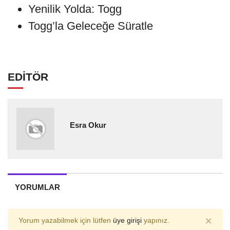
Yenilik Yolda: Togg
Togg’la Geleceğe Süratle
EDİTÖR
Esra Okur
YORUMLAR
×
Yorum yazabilmek için lütfen
üye girişi
yapınız.