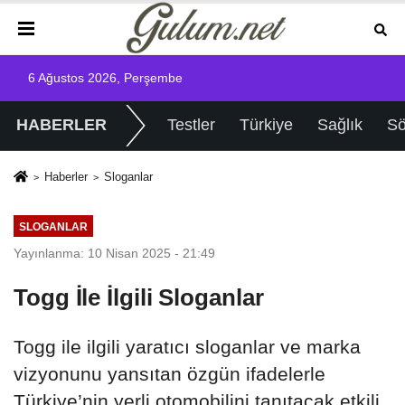
6 Ağustos 2026, Perşembe
HABERLER
Testler
Türkiye
Sağlık
Sö
Haberler
Sloganlar
SLOGANLAR
Yayınlanma: 10 Nisan 2025 - 21:49
Togg İle İlgili Sloganlar
Togg ile ilgili yaratıcı sloganlar ve marka
vizyonunu yansıtan özgün ifadelerle
Türkiye’nin yerli otomobilini tanıtacak etkili