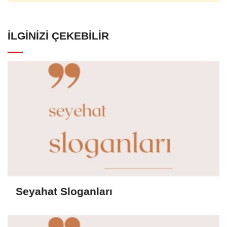
İLGINIZI ÇEKEBILIR
Seyahat Sloganları