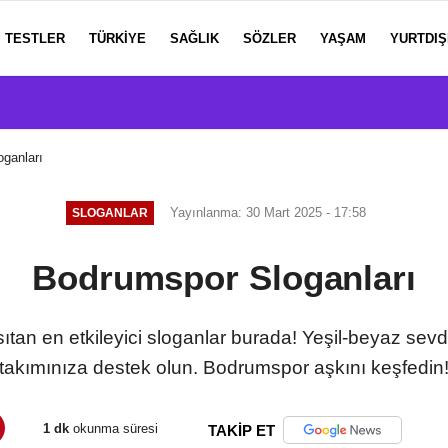
TESTLER
TÜRKIYE
SAĞLIK
SÖZLER
YAŞAM
YURTDIŞ
ganları
Yayınlanma: 30 Mart 2025 - 17:58
SLOGANLAR
Bodrumspor Sloganları
tan en etkileyici sloganlar burada! Yeşil-beyaz sev
takımınıza destek olun. Bodrumspor aşkını keşfedin
1 dk
okunma süresi
TAKİP ET