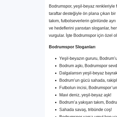
Bodrumspor, yeşil-beyaz renkleriyle 
taraftar desteğiyle ön plana çıkan bi
takım, futbolseverlerin gönlünde ayr
ve hedeflerini yansıtan sloganlar, he
vurgular. İşte Bodrumspor için özel ol
Bodrumspor Sloganları
Yeşil-beyazın gururu, Bodrum’
Bodrum aşkı, Bodrumspor sevd
Dalgalansın yeşil-beyaz bayra
Bodrum’un gücü sahada, rakipl
Futbolun incisi, Bodrumspor’un
Mavi deniz, yeşil-beyaz aşk!
Bodrum’a yakışan takım, Bodr
Sahada savaş, tribünde coş!
Bodrumspor varsa umut hep va