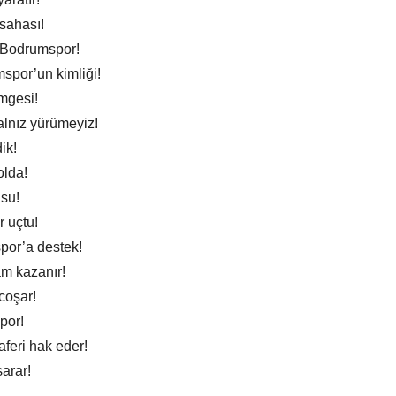
sahası!
: Bodrumspor!
spor’un kimliği!
mgesi!
lnız yürümeyiz!
ik!
olda!
su!
 uçtu!
or’a destek!
am kazanır!
coşar!
por!
aferi hak eder!
arar!