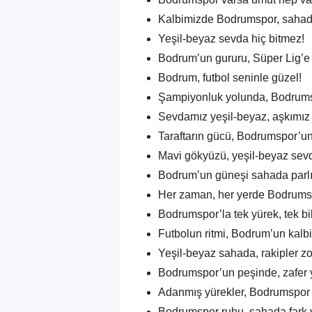
Kalbimizde Bodrumspor, sahada
Yeşil-beyaz sevda hiç bitmez!
Bodrum’un gururu, Süper Lig’e
Bodrum, futbol seninle güzel!
Şampiyonluk yolunda, Bodrums
Sevdamız yeşil-beyaz, aşkımı
Taraftarın gücü, Bodrumspor’un 
Mavi gökyüzü, yeşil-beyaz sevd
Bodrum’un güneşi sahada parlı
Her zaman, her yerde Bodrums
Bodrumspor’la tek yürek, tek bi
Futbolun ritmi, Bodrum’un kalbi
Yeşil-beyaz sahada, rakipler z
Bodrumspor’un peşinde, zafer 
Adanmış yürekler, Bodrumspor i
Bodrumspor ruhu, sahada fark y