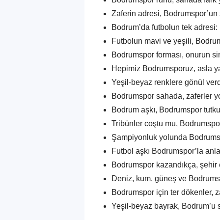
Zaferin adresi, Bodrumspor’un 
Bodrum’da futbolun tek adresi
Futbolun mavi ve yeşili, Bodrum
Bodrumspor forması, onurun si
Hepimiz Bodrumsporuz, asla ya
Yeşil-beyaz renklere gönül verd
Bodrumspor sahada, zaferler y
Bodrum aşkı, Bodrumspor tutku
Tribünler coştu mu, Bodrumspor
Şampiyonluk yolunda Bodrumsp
Futbol aşkı Bodrumspor’la anl
Bodrumspor kazandıkça, şehir 
Deniz, kum, güneş ve Bodrums
Bodrumspor için ter dökenler, z
Yeşil-beyaz bayrak, Bodrum’u s