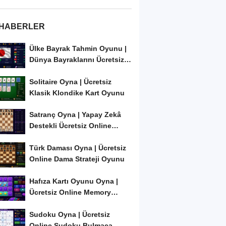
 HABERLER
Ülke Bayrak Tahmin Oyunu |
Dünya Bayraklarını Ücretsiz
Öğren ve...
Solitaire Oyna | Ücretsiz
Klasik Klondike Kart Oyunu
Satranç Oyna | Yapay Zekâ
Destekli Ücretsiz Online
Satranç Oyunu
Türk Daması Oyna | Ücretsiz
Online Dama Strateji Oyunu
Hafıza Kartı Oyunu Oyna |
Ücretsiz Online Memory
Match Oyunu
Sudoku Oyna | Ücretsiz
Online Sudoku Bulmaca