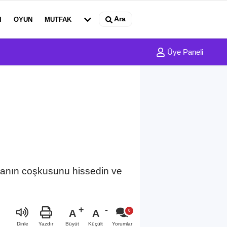
Ara
I
OYUN
MUTFAK
Üye Paneli
danın coşkusunu hissedin ve
!
A
A
Büyüt
Küçült
Dinle
Yazdır
Yorumlar