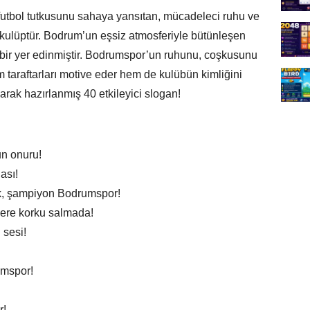
futbol tutkusunu sahaya yansıtan, mücadeleci ruhu ve
r kulüptür. Bodrum’un eşsiz atmosferiyle bütünleşen
ı bir yer edinmiştir. Bodrumspor’un ruhunu, coşkusunu
m taraftarları motive eder hem de kulübün kimliğini
arak hazırlanmış 40 etkileyici slogan!
un onuru!
ası!
k, şampiyon Bodrumspor!
ere korku salmada!
 sesi!
umspor!
r!