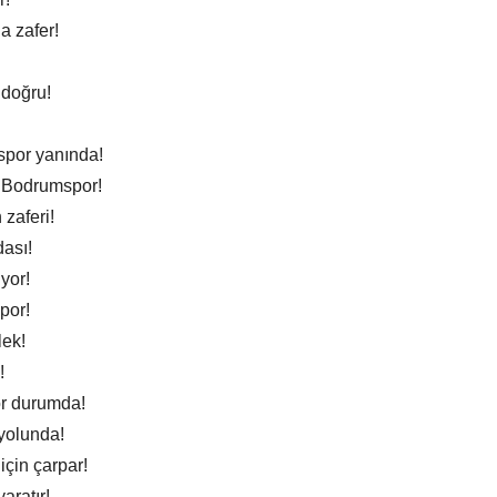
 zafer!
 doğru!
por yanında!
z Bodrumspor!
zaferi!
ası!
yor!
por!
lek!
!
or durumda!
yolunda!
çin çarpar!
aratır!