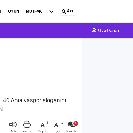
Ara
I
OYUN
MUTFAK
Üye Paneli
ci 40 Antalyaspor sloganını
n!
A
A
Büyüt
Küçült
Dinle
Yazdır
Yorumlar