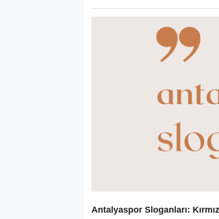
Antalyaspor Sloganları: Kırm