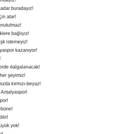
kadar buradayız!
in atar!
unutulmaz!
lere bağlıyız!
şk istemeyiz!
alyaspor kazanıyor!
!
yerde dalgalanacak!
 her şeyimiz!
zda kırmızı-beyaz!
 Antalyaspor!
por!
ribüne!
lir!
üyük yok!
r!