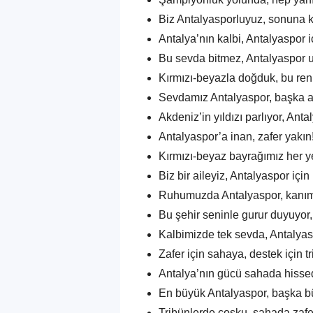
Biz Antalyasporluyuz, sonuna 
Antalya’nın kalbi, Antalyaspor iç
Bu sevda bitmez, Antalyaspor 
Kırmızı-beyazla doğduk, bu renk
Sevdamız Antalyaspor, başka a
Akdeniz’in yıldızı parlıyor, Ant
Antalyaspor’a inan, zafer yakın
Kırmızı-beyaz bayrağımız her 
Biz bir aileyiz, Antalyaspor için
Ruhumuzda Antalyaspor, kanımı
Bu şehir seninle gurur duyuyor,
Kalbimizde tek sevda, Antalyas
Zafer için sahaya, destek için t
Antalya’nın gücü sahada hissedi
En büyük Antalyaspor, başka b
Tribünlerde coşku, sahada zafe