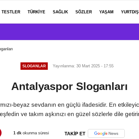
TESTLER
TÜRKIYE
SAĞLIK
SÖZLER
YAŞAM
YURTDIŞ
oganları
Yayınlanma: 30 Mart 2025 - 17:55
SLOGANLAR
Antalyaspor Sloganları
rmızı-beyaz sevdanın en güçlü ifadesidir. En etkileyi
eşfedin ve takım aşkınızı en güzel sözlerle dile getiri
1 dk
okunma süresi
TAKİP ET