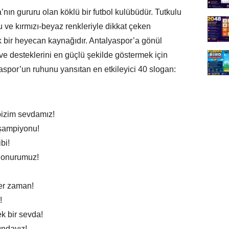
’nın gururu olan köklü bir futbol kulübüdür. Tutkulu
u ve kırmızı-beyaz renkleriyle dikkat çeken
k bir heyecan kaynağıdır. Antalyaspor’a gönül
 ve desteklerini en güçlü şekilde göstermek için
lyaspor’un ruhunu yansıtan en etkileyici 40 slogan:
bizim sevdamız!
 şampiyonu!
bi!
r onurumuz!
er zaman!
!
k bir sevda!
ndayız!