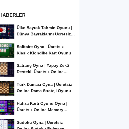
 HABERLER
Ülke Bayrak Tahmin Oyunu |
Dünya Bayraklarını Ücretsiz
Öğren ve...
Solitaire Oyna | Ücretsiz
Klasik Klondike Kart Oyunu
Satranç Oyna | Yapay Zekâ
Destekli Ücretsiz Online
Satranç Oyunu
Türk Daması Oyna | Ücretsiz
Online Dama Strateji Oyunu
Hafıza Kartı Oyunu Oyna |
Ücretsiz Online Memory
Match Oyunu
Sudoku Oyna | Ücretsiz
Online Sudoku Bulmaca