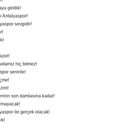
aya geldik!
k Antalyaspor!
lyaspor sevgidir!
r!
k!
üzel!
evdamız hiç bitmez!
spor seninle!
eçme!
izim!
terinin son damlasına kadar!
olmayacak!
yaspor ile gerçek olacak!
ık!