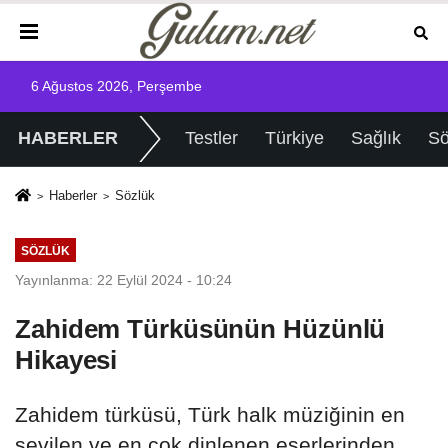
6 Ağustos 2026, Perşembe
HABERLER
Testler
Türkiye
Sağlık
Sö
Haberler
Sözlük
SÖZLÜK
Yayınlanma: 22 Eylül 2024 - 10:24
Zahidem Türküsünün Hüzünlü
Hikayesi
Zahidem türküsü, Türk halk müziğinin en
sevilen ve en çok dinlenen eserlerinden