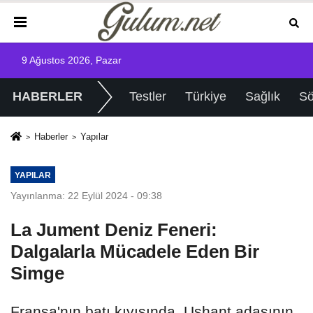
9 Ağustos 2026, Pazar
HABERLER
Testler
Türkiye
Sağlık
Sö
Haberler
Yapılar
YAPILAR
Yayınlanma: 22 Eylül 2024 - 09:38
La Jument Deniz Feneri:
Dalgalarla Mücadele Eden Bir
Simge
Fransa'nın batı kıyısında, Ushant adasının