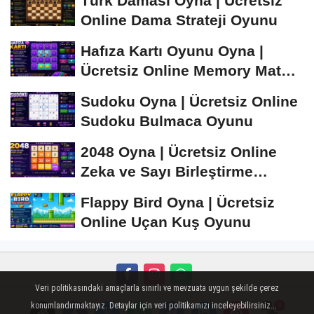
Türk Daması Oyna | Ücretsiz
Online Dama Strateji Oyunu
Hafıza Kartı Oyunu Oyna |
Ücretsiz Online Memory Match
Oyunu
Sudoku Oyna | Ücretsiz Online
Sudoku Bulmaca Oyunu
2048 Oyna | Ücretsiz Online
Zeka ve Sayı Birleştirme
Oyunu
Flappy Bird Oyna | Ücretsiz
Online Uçan Kuş Oyunu
Veri politikasındaki amaçlarla sınırlı ve mevzuata uygun şekilde çerez
Künye
İletişim
Çerez Politikası
Gizlilik İlkeleri
konumlandırmaktayız. Detaylar için veri politikamızı inceleyebilirsiniz...