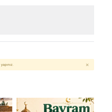
×
yapınız.