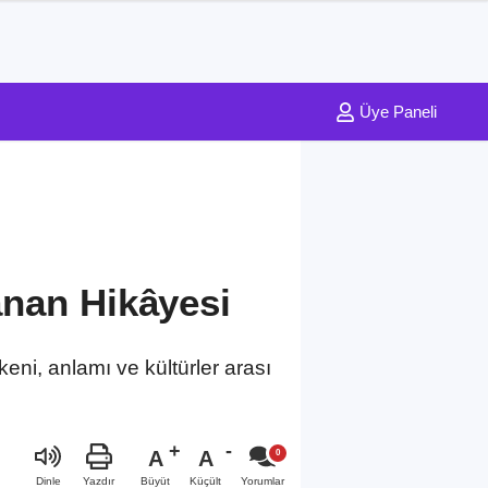
Üye Paneli
nan Hikâyesi
eni, anlamı ve kültürler arası
A
A
Büyüt
Küçült
Dinle
Yazdır
Yorumlar