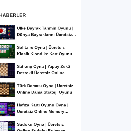
 HABERLER
Ülke Bayrak Tahmin Oyunu |
Dünya Bayraklarını Ücretsiz
Öğren ve...
Solitaire Oyna | Ücretsiz
Klasik Klondike Kart Oyunu
Satranç Oyna | Yapay Zekâ
Destekli Ücretsiz Online
Satranç Oyunu
Türk Daması Oyna | Ücretsiz
Online Dama Strateji Oyunu
Hafıza Kartı Oyunu Oyna |
Ücretsiz Online Memory
Match Oyunu
Sudoku Oyna | Ücretsiz
Online Sudoku Bulmaca