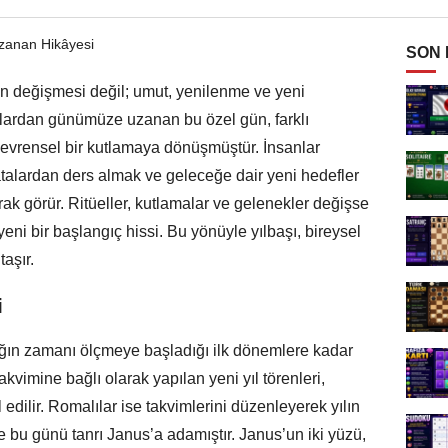
SON
nın değişmesi değil; umut, yenilenme ve yeni
ğlardan günümüze uzanan bu özel gün, farklı
k evrensel bir kutlamaya dönüşmüştür. İnsanlar
atalardan ders almak ve geleceğe dair yeni hedefler
rak görür. Ritüeller, kutlamalar ve gelenekler değişse
eni bir başlangıç hissi. Bu yönüyle yılbaşı, bireysel
aşır.
i
lığın zamanı ölçmeye başladığı ilk dönemlere kadar
kvimine bağlı olarak yapılan yeni yıl törenleri,
 edilir. Romalılar ise takvimlerini düzenleyerek yılın
 bu günü tanrı Janus’a adamıştır. Janus’un iki yüzü,