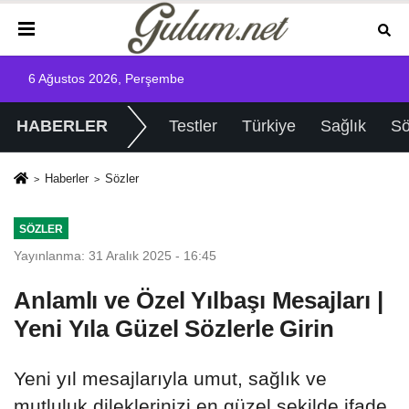
6 Ağustos 2026, Perşembe
HABERLER
Testler
Türkiye
Sağlık
Sö
Haberler
Sözler
SÖZLER
Yayınlanma: 31 Aralık 2025 - 16:45
Anlamlı ve Özel Yılbaşı Mesajları |
Yeni Yıla Güzel Sözlerle Girin
Yeni yıl mesajlarıyla umut, sağlık ve
mutluluk dileklerinizi en güzel şekilde ifade