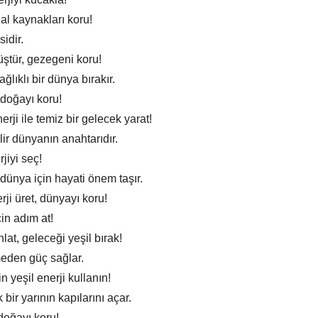
ğal kaynakları koru!
idir.
ştür, gezegeni koru!
ğlıklı bir dünya bırakır.
 doğayı koru!
erji ile temiz bir gelecek yarat!
lir dünyanın anahtarıdır.
jiyi seç!
 dünya için hayati önem taşır.
ji üret, dünyayı koru!
çin adım at!
lat, geleceği yeşil bırak!
meden güç sağlar.
n yeşil enerji kullanın!
 bir yarının kapılarını açar.
doğayı koru!