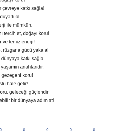
ir çevreye katkı sağla!
duyarlı ol!
erji ile mümkün.
ı tercih et, doğayı koru!
r ve temiz enerji!
 rüzgarla gücü yakala!
r dünyaya katkı sağla!
u yaşamın anahtarıdır.
, gezegeni koru!
stu hale getir!
koru, geleceği güçlendir!
ebilir bir dünyaya adım at!