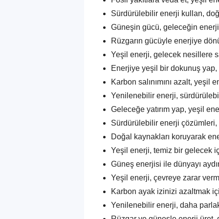
Sürdürülebilir enerji kullan, do
Güneşin gücü, geleceğin enerjis
Rüzgarın gücüyle enerjiye dönü
Yeşil enerji, gelecek nesillere sa
Enerjiye yeşil bir dokunuş yap,
Karbon salınımını azalt, yeşil en
Yenilenebilir enerji, sürdürülebi
Geleceğe yatırım yap, yeşil ener
Sürdürülebilir enerji çözümleri,
Doğal kaynakları koruyarak ener
Yeşil enerji, temiz bir gelecek i
Güneş enerjisi ile dünyayı aydın
Yeşil enerji, çevreye zarar ver
Karbon ayak izinizi azaltmak içi
Yenilenebilir enerji, daha parlak
Rüzgar ve güneşle enerji üret, 