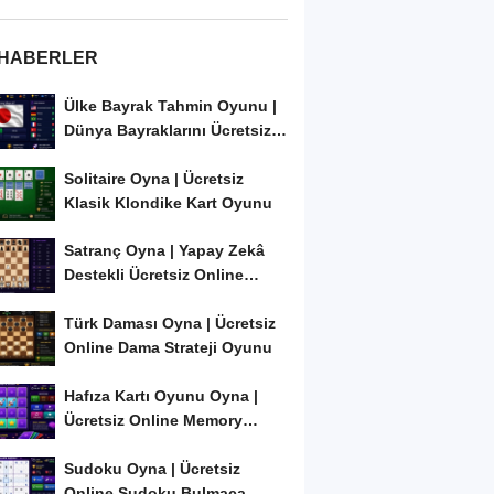
 HABERLER
Ülke Bayrak Tahmin Oyunu |
Dünya Bayraklarını Ücretsiz
Öğren ve...
Solitaire Oyna | Ücretsiz
Klasik Klondike Kart Oyunu
Satranç Oyna | Yapay Zekâ
Destekli Ücretsiz Online
Satranç Oyunu
Türk Daması Oyna | Ücretsiz
Online Dama Strateji Oyunu
Hafıza Kartı Oyunu Oyna |
Ücretsiz Online Memory
Match Oyunu
Sudoku Oyna | Ücretsiz
Online Sudoku Bulmaca