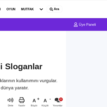
Ara
I
OYUN
MUTFAK
Üye Paneli
li Sloganlar
klarının kullanımını vurgular.
 dünya yaratır.
A
A
Büyüt
Küçült
Dinle
Yazdır
Yorumlar