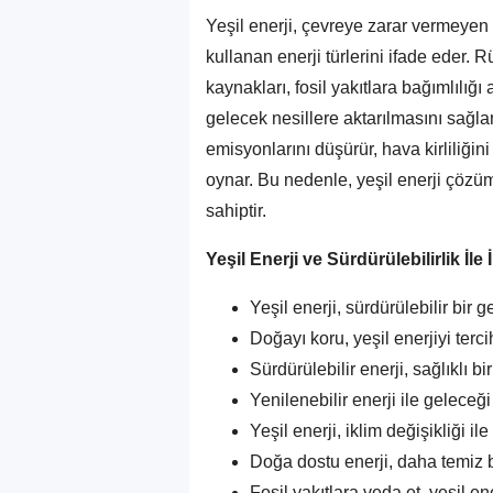
Yeşil enerji, çevreye zarar vermeyen 
kullanan enerji türlerini ifade eder. R
kaynakları, fosil yakıtlara bağımlılığı
gelecek nesillere aktarılmasını sağla
emisyonlarını düşürür, hava kirliliğini 
oynar. Bu nedenle, yeşil enerji çözüm
sahiptir.
Yeşil Enerji ve Sürdürülebilirlik İle 
Yeşil enerji, sürdürülebilir bir g
Doğayı koru, yeşil enerjiyi tercih
Sürdürülebilir enerji, sağlıklı b
Yenilenebilir enerji ile geleceği
Yeşil enerji, iklim değişikliği il
Doğa dostu enerji, daha temiz b
Fosil yakıtlara veda et, yeşil en