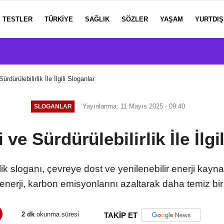
TESTLER
TÜRKIYE
SAĞLIK
SÖZLER
YAŞAM
YURTDIŞ
ürdürülebilirlik İle İlgili Sloganlar
Yayınlanma: 11 Mayıs 2025 - 09:40
SLOGANLAR
i ve Sürdürülebilirlik İle İlgi
rlik sloganı, çevreye dost ve yenilenebilir enerji kayna
 enerji, karbon emisyonlarını azaltarak daha temiz bir
2 dk
okunma süresi
TAKİP ET