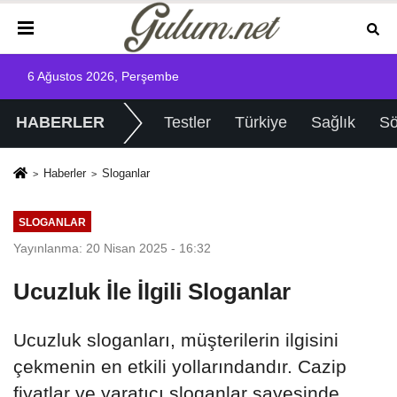
6 Ağustos 2026, Perşembe
HABERLER
Testler
Türkiye
Sağlık
Sö
Haberler
Sloganlar
SLOGANLAR
Yayınlanma: 20 Nisan 2025 - 16:32
Ucuzluk İle İlgili Sloganlar
Ucuzluk sloganları, müşterilerin ilgisini
çekmenin en etkili yollarındandır. Cazip
fiyatlar ve yaratıcı sloganlar sayesinde