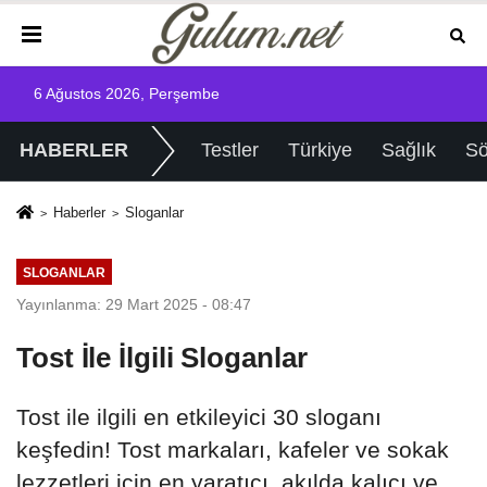
6 Ağustos 2026, Perşembe
HABERLER
Testler
Türkiye
Sağlık
Sö
Haberler
Sloganlar
SLOGANLAR
Yayınlanma: 29 Mart 2025 - 08:47
Tost İle İlgili Sloganlar
Tost ile ilgili en etkileyici 30 sloganı
keşfedin! Tost markaları, kafeler ve sokak
lezzetleri için en yaratıcı, akılda kalıcı ve