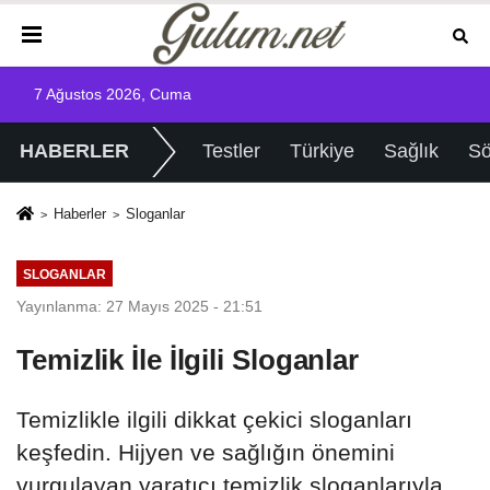
7 Ağustos 2026, Cuma
HABERLER
Testler
Türkiye
Sağlık
Sö
Haberler
Sloganlar
SLOGANLAR
Yayınlanma: 27 Mayıs 2025 - 21:51
Temizlik İle İlgili Sloganlar
Temizlikle ilgili dikkat çekici sloganları
keşfedin. Hijyen ve sağlığın önemini
vurgulayan yaratıcı temizlik sloganlarıyla