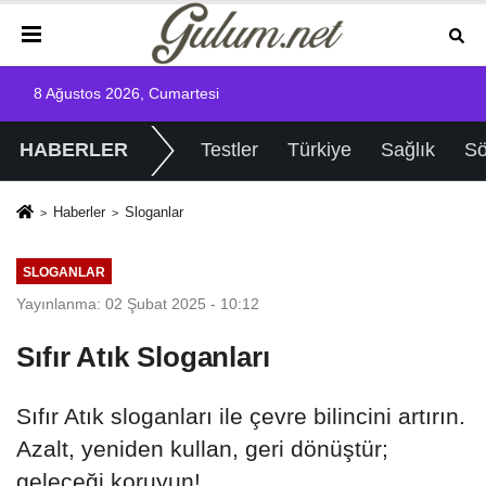
8 Ağustos 2026, Cumartesi
HABERLER
Testler
Türkiye
Sağlık
Sö
Haberler
Sloganlar
SLOGANLAR
Yayınlanma: 02 Şubat 2025 - 10:12
Sıfır Atık Sloganları
Sıfır Atık sloganları ile çevre bilincini artırın.
Azalt, yeniden kullan, geri dönüştür;
geleceği koruyun!