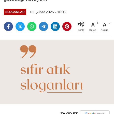
02 Şubat 2025 - 10:12
SLOGANLAR
A
A
Büyüt
Küçült
Dinle
TAKİP ET