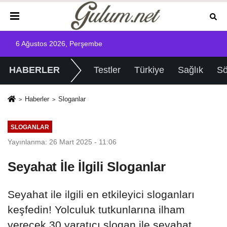
6 Ağustos 2026, Perşembe
HABERLER
Testler
Türkiye
Sağlık
Sö
Haberler
Sloganlar
SLOGANLAR
Yayınlanma: 26 Mart 2025 - 11:06
Seyahat İle İlgili Sloganlar
Seyahat ile ilgili en etkileyici sloganları
keşfedin! Yolculuk tutkunlarına ilham
verecek 30 yaratıcı slogan ile seyahat