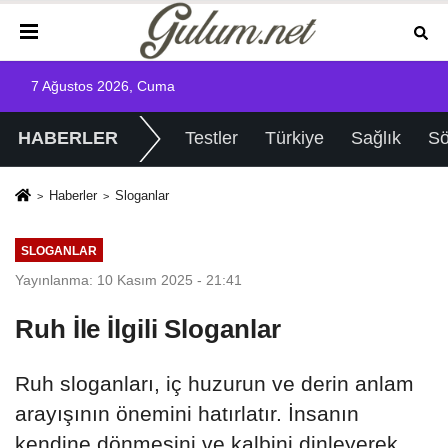
7 Ağustos 2026, Cuma
HABERLER
Testler
Türkiye
Sağlık
Sö
Haberler
Sloganlar
SLOGANLAR
Yayınlanma: 10 Kasım 2025 - 21:41
Ruh İle İlgili Sloganlar
Ruh sloganları, iç huzurun ve derin anlam
arayışının önemini hatırlatır. İnsanın
kendine dönmesini ve kalbini dinleyerek