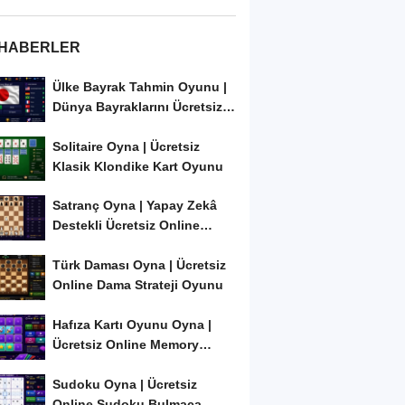
 HABERLER
Ülke Bayrak Tahmin Oyunu |
Dünya Bayraklarını Ücretsiz
Öğren ve...
Solitaire Oyna | Ücretsiz
Klasik Klondike Kart Oyunu
Satranç Oyna | Yapay Zekâ
Destekli Ücretsiz Online
Satranç Oyunu
Türk Daması Oyna | Ücretsiz
Online Dama Strateji Oyunu
Hafıza Kartı Oyunu Oyna |
Ücretsiz Online Memory
Match Oyunu
Sudoku Oyna | Ücretsiz
Online Sudoku Bulmaca