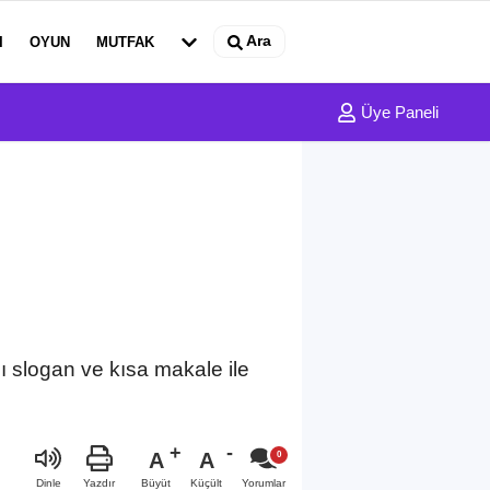
Ara
I
OYUN
MUTFAK
Üye Paneli
cı slogan ve kısa makale ile
A
A
Büyüt
Küçült
Dinle
Yazdır
Yorumlar