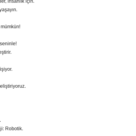
r, insanlık için.
 yaşayın.
k mümkün!
 seninle!
tirir.
şiyor.
liştiriyoruz.
.
ji: Robotik.