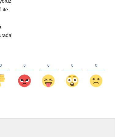
yoruz.
 ile.
r.
urada!