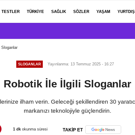
TESTLER
TÜRKIYE
SAĞLIK
SÖZLER
YAŞAM
YURTDIŞ
li Sloganlar
Yayınlanma: 13 Temmuz 2025 - 16:27
SLOGANLAR
Robotik İle İlgili Sloganlar
lerinize ilham verin. Geleceği şekillendiren 30 yaratı
markanızı teknolojiyle güçlendirin.
1 dk
okunma süresi
TAKİP ET