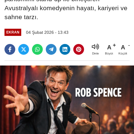
Avustralyalı komedyenin hayatı, kariyeri ve
sahne tarzı.
04 Şubat 2026 - 13:43
EKRAN
A
A
Büyüt
Küçült
Dinle