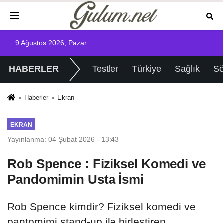
9 Ağustos 2026, Pazar
HABERLER
Testler
Türkiye
Sağlık
Sö
Haberler
Ekran
EKRAN
Yayınlanma: 04 Şubat 2026 - 13:43
Rob Spence : Fiziksel Komedi ve
Pandomimin Usta İsmi
Rob Spence kimdir? Fiziksel komedi ve
pantomimi stand-up ile birleştiren