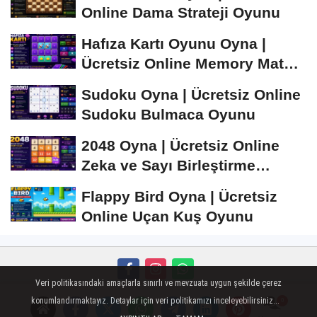
Online Dama Strateji Oyunu
Hafıza Kartı Oyunu Oyna |
Ücretsiz Online Memory Match
Oyunu
Sudoku Oyna | Ücretsiz Online
Sudoku Bulmaca Oyunu
2048 Oyna | Ücretsiz Online
Zeka ve Sayı Birleştirme
Oyunu
Flappy Bird Oyna | Ücretsiz
Online Uçan Kuş Oyunu
Veri politikasındaki amaçlarla sınırlı ve mevzuata uygun şekilde çerez
Künye
İletişim
Çerez Politikası
Gizlilik İlkeleri
konumlandırmaktayız. Detaylar için veri politikamızı inceleyebilirsiniz...