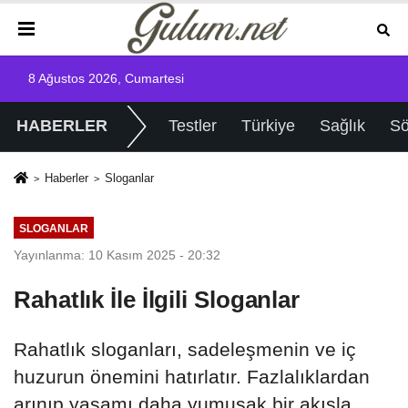
8 Ağustos 2026, Cumartesi
HABERLER
Testler
Türkiye
Sağlık
Sö
Haberler
Sloganlar
SLOGANLAR
Yayınlanma: 10 Kasım 2025 - 20:32
Rahatlık İle İlgili Sloganlar
Rahatlık sloganları, sadeleşmenin ve iç
huzurun önemini hatırlatır. Fazlalıklardan
arınıp yaşamı daha yumuşak bir akışla