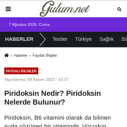
7 Ağustos 2026, Cuma
HABERLER
Testler
Türkiye
Sağlık
Sö
Haberler
Faydalı Bilgiler
FAYDALI BILGILER
Yayınlanma: 08 Kasım 2023 - 10:37
Piridoksin Nedir? Piridoksin
Nelerde Bulunur?
Piridoksin, B6 vitamini olarak da bilinen
suda çözünen bir vitamindir. Vücudun