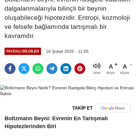
dalgalanmalarıyla bilinçli bir beynin
oluşabileceği hipotezidir. Entropi, kozmoloji
ve felsefe bağlamında tartışmalı bir
kavramdır.
16 Şubat 2025 - 11:05
FAYDALI BILGILER
A
A
Büyüt
Küçült
Dinle
TAKİP ET
Boltzmann Beyni: Evrenin En Tartışmalı
Hipotezlerinden Biri