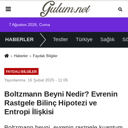
7 Ağustos 2026, Cuma
HABERLER
Testler
Türkiye
Sağlık
Sö
Haberler
Faydalı Bilgiler
FAYDALI BILGILER
Yayınlanma: 16 Şubat 2025 - 11:05
Boltzmann Beyni Nedir? Evrenin
Rastgele Bilinç Hipotezi ve
Entropi İlişkisi
Boltzmann beyni, evrenin rastgele kuantum