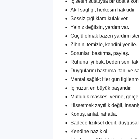
İç sesin sustuysa bir dostla kon
Akıl sağlığı, herkesin hakkıdır.
Sessiz çığlıklara kulak ver.
Yalnız değilsin, yardım var.
Güçlü olmak bazen yardım istem
Zihnini temizle, kendini yenile.
Sorunları bastırma, paylaş.
Ruhuna iyi bak, beden seni tak
Duygularını bastırma, tanı ve sar
Mental sağlık: Her gün ilgilen
İç huzur, en büyük başarıdır.
Mutluluk maskesi yerine, gerçe
Hissetmek zayıflık değil, insaniy
Konuş, anlat, rahatla.
Sadece fiziksel değil, duygusal 
Kendine nazik ol.