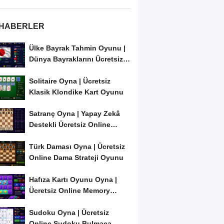
 HABERLER
Ülke Bayrak Tahmin Oyunu |
Dünya Bayraklarını Ücretsiz
Öğren ve...
Solitaire Oyna | Ücretsiz
Klasik Klondike Kart Oyunu
Satranç Oyna | Yapay Zekâ
Destekli Ücretsiz Online
Satranç Oyunu
Türk Daması Oyna | Ücretsiz
Online Dama Strateji Oyunu
Hafıza Kartı Oyunu Oyna |
Ücretsiz Online Memory
Match Oyunu
Sudoku Oyna | Ücretsiz
Online Sudoku Bulmaca