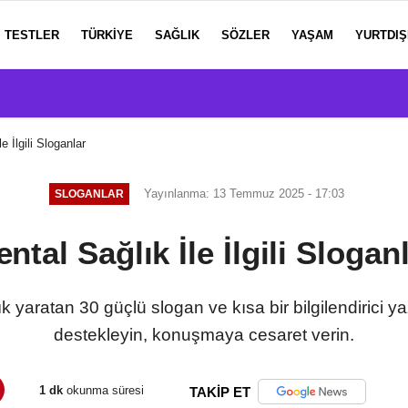
TESTLER
TÜRKIYE
SAĞLIK
SÖZLER
YAŞAM
YURTDIŞ
e İlgili Sloganlar
Yayınlanma: 13 Temmuz 2025 - 17:03
SLOGANLAR
ntal Sağlık İle İlgili Slogan
ık yaratan 30 güçlü slogan ve kısa bir bilgilendirici y
destekleyin, konuşmaya cesaret verin.
1 dk
okunma süresi
TAKİP ET