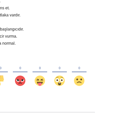
.
ns et.
laka vardır.
.
başlangıcıdır.
cir vurma.
a normal.