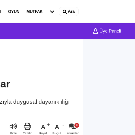
Ara
I
OYUN
MUTFAK
Üye Paneli
lar
azıyla duygusal dayanıklılığı
A
A
Büyüt
Küçült
Dinle
Yazdır
Yorumlar