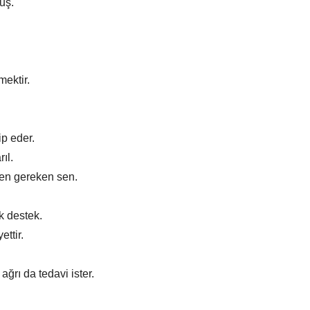
uş.
ektir.
ip eder.
ıl.
men gereken sen.
k destek.
ettir.
ağrı da tedavi ister.