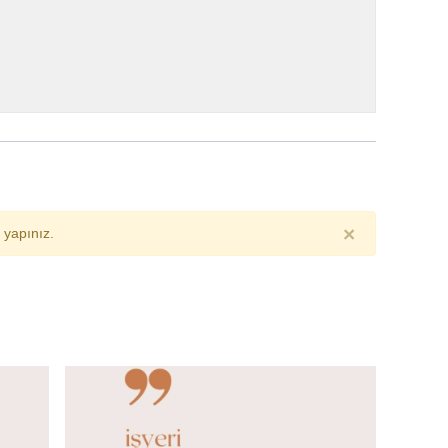
×
yapınız.