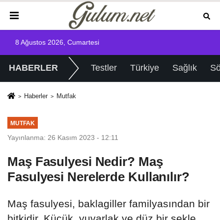
8 Ağustos 2026, Cumartesi
HABERLER
Testler
Türkiye
Sağlık
Sö
Haberler
Mutfak
MUTFAK
Yayınlanma: 26 Kasım 2023 - 12:11
Maş Fasulyesi Nedir? Maş
Fasulyesi Nerelerde Kullanılır?
Maş fasulyesi, baklagiller familyasından bir
bitkidir. Küçük, yuvarlak ve düz bir şekle