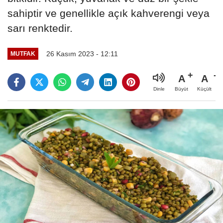
sahiptir ve genellikle açık kahverengi veya
sarı renktedir.
26 Kasım 2023 - 12:11
MUTFAK
A
A
Büyüt
Küçült
Dinle