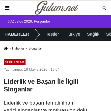
6 Ağustos 2026, Perşembe
HABERLER
Testler
Türkiye
Sağlık
Sö
Haberler
Sloganlar
SLOGANLAR
Yayınlanma: 18 Mayıs 2025 - 13:04
Liderlik ve Başarı İle İlgili
Sloganlar
Liderlik ve başarı temalı ilham
verici sloganlar ve motivasyon dolu