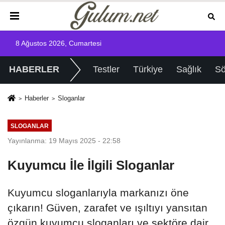
8 Ağustos 2026, Cumartesi
HABERLER
Testler
Türkiye
Sağlık
Sö
Haberler
Sloganlar
SLOGANLAR
Yayınlanma: 19 Mayıs 2025 - 22:58
Kuyumcu İle İlgili Sloganlar
Kuyumcu sloganlarıyla markanızı öne
çıkarın! Güven, zarafet ve ışıltıyı yansıtan
özgün kuyumcu sloganları ve sektöre dair