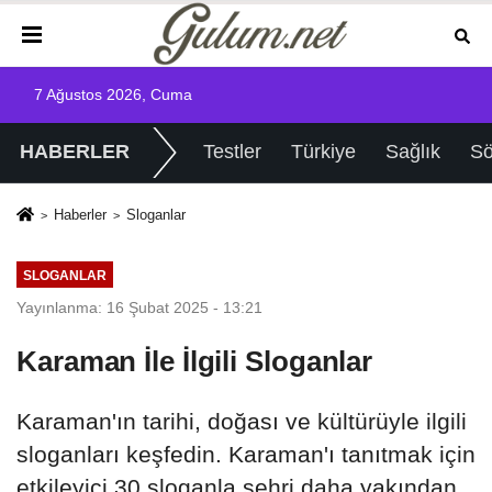
7 Ağustos 2026, Cuma
HABERLER
Testler
Türkiye
Sağlık
Sö
Haberler
Sloganlar
SLOGANLAR
Yayınlanma: 16 Şubat 2025 - 13:21
Karaman İle İlgili Sloganlar
Karaman'ın tarihi, doğası ve kültürüyle ilgili
sloganları keşfedin. Karaman'ı tanıtmak için
etkileyici 30 sloganla şehri daha yakından