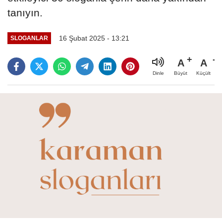
tanıyın.
16 Şubat 2025 - 13:21
SLOGANLAR
A
A
Büyüt
Küçült
Dinle