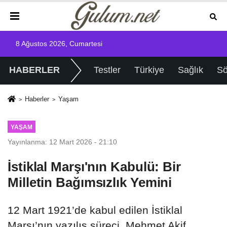
8 Ağustos 2026, Cumartesi
HABERLER
Testler
Türkiye
Sağlık
Sö
Haberler
Yaşam
YAŞAM
Yayınlanma: 12 Mart 2026 - 21:10
İstiklal Marşı'nın Kabulü: Bir
Milletin Bağımsızlık Yemini
12 Mart 1921’de kabul edilen İstiklal
Marşı’nın yazılış süreci, Mehmet Akif