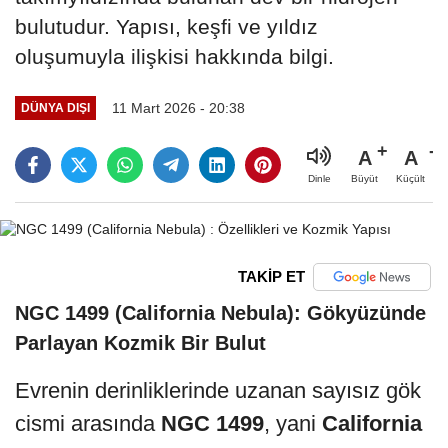
bulutudur. Yapısı, keşfi ve yıldız
oluşumuyla ilişkisi hakkında bilgi.
11 Mart 2026 - 20:38
DÜNYA DIŞI
A
A
Büyüt
Küçült
Dinle
TAKİP ET
NGC 1499 (California Nebula): Gökyüzünde
Parlayan Kozmik Bir Bulut
Evrenin derinliklerinde uzanan sayısız gök
cismi arasında
NGC 1499
, yani
California