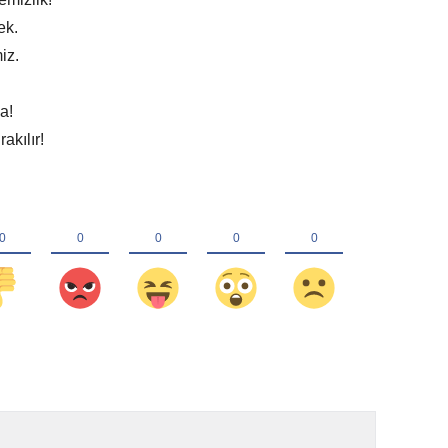
ek.
iz.
a!
akılır!