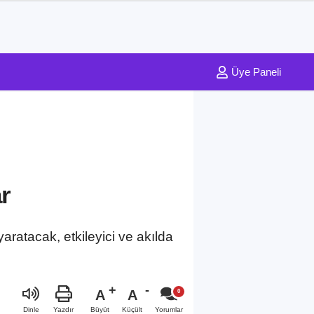
Üye Paneli
ar
 yaratacak, etkileyici ve akılda
A
A
Büyüt
Küçült
Dinle
Yazdır
Yorumlar