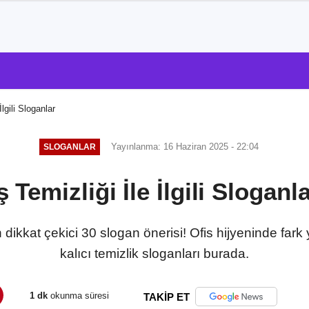
İlgili Sloganlar
Yayınlanma: 16 Haziran 2025 - 22:04
SLOGANLAR
ş Temizliği İle İlgili Sloganl
in dikkat çekici 30 slogan önerisi! Ofis hijyeninde fark
kalıcı temizlik sloganları burada.
1 dk
okunma süresi
TAKİP ET