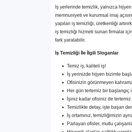
İş yerlerinde temizlik, yalnızca hijye
memnuniyeti ve kurumsal imaj açısın
yapılan iş temizliği, üretkenliği artır
iş temizliği hizmeti sunan firmalar içi
fark yaratabilir.
İş Temizliği İle İlgili Sloganlar
Temiz iş, kaliteli iş!
İş yerinizde hijyen bizimle başla
Ofisinizin görünmeyen kahrama
Her gün tertemiz bir başlangıç i
İşiniz kadar ofisiniz de tertemiz
Temizlikte detay, işte başarı de
İş ortamınız, temizliğimizin ayna
Parlayan ofisler, mutlu çalışanla
Hijyenik alanlar, sağlıklı yarınla