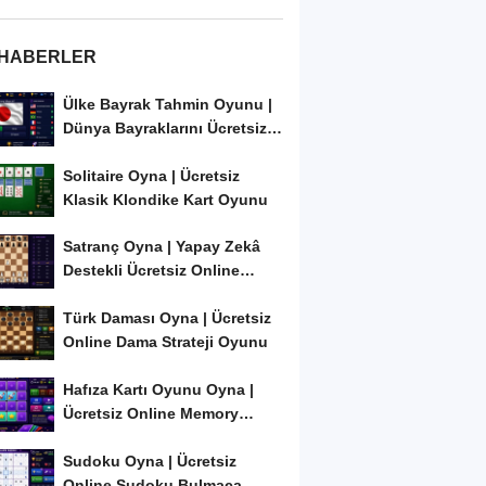
 HABERLER
Ülke Bayrak Tahmin Oyunu |
Dünya Bayraklarını Ücretsiz
Öğren ve...
Solitaire Oyna | Ücretsiz
Klasik Klondike Kart Oyunu
Satranç Oyna | Yapay Zekâ
Destekli Ücretsiz Online
Satranç Oyunu
Türk Daması Oyna | Ücretsiz
Online Dama Strateji Oyunu
Hafıza Kartı Oyunu Oyna |
Ücretsiz Online Memory
Match Oyunu
Sudoku Oyna | Ücretsiz
Online Sudoku Bulmaca