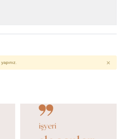
×
yapınız.