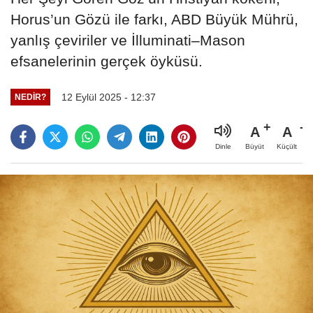
Horus’un Gözü ile farkı, ABD Büyük Mührü,
yanlış çeviriler ve İlluminati–Mason
efsanelerinin gerçek öyküsü.
12 Eylül 2025 - 12:37
NEDIR?
A
A
Büyüt
Küçült
Dinle