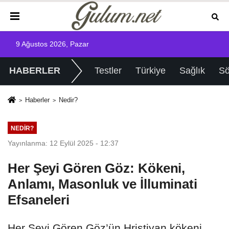
9 Ağustos 2026, Pazar
HABERLER
Testler
Türkiye
Sağlık
Sö
Haberler
Nedir?
NEDIR?
Yayınlanma: 12 Eylül 2025 - 12:37
Her Şeyi Gören Göz: Kökeni,
Anlamı, Masonluk ve İlluminati
Efsaneleri
Her Şeyi Gören Göz’ün Hristiyan kökeni,